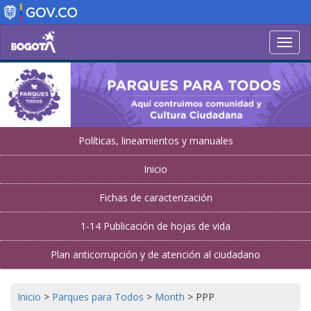
Skip
to
main
Toggl
content
navig
Políticas, lineamientos y manuales
Inicio
Fichas de caracterización
1-14 Publicación de hojas de vida
Plan anticorrupción y de atención al ciudadano
Inicio
>
Parques para Todos
>
Month
>
PPP