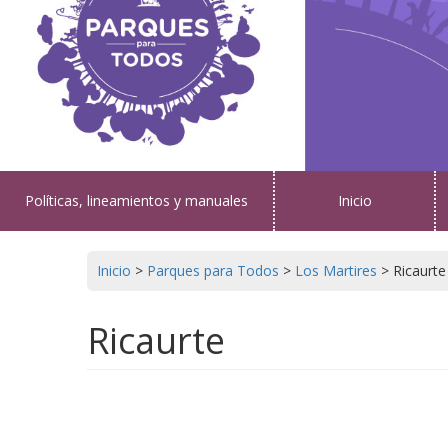
Políticas, lineamientos y manuales
Inicio
Inicio
>
Parques para Todos
>
Los Martires
>
Ricaurte
Ricaurte