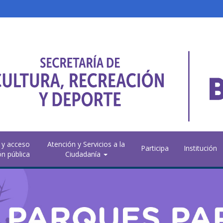
 y acceso
Atención y Servicios a la
Participa
Institución
ón pública
Ciudadanía