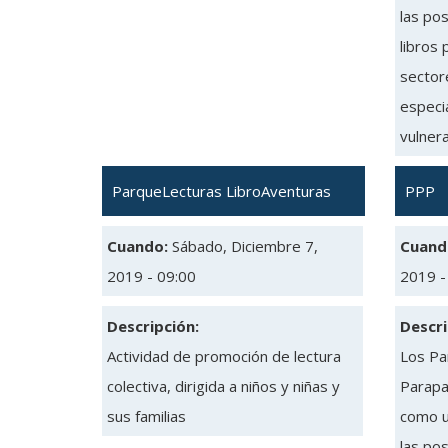
las pos
libros 
sectore
especia
vulnera
ParqueLecturas LibroAventuras
PPP
Cuando:
Sábado, Diciembre 7,
Cuand
2019 - 09:00
2019 -
Descripción:
Descri
Actividad de promoción de lectura
Los Pa
colectiva, dirigida a niños y niñas y
Parapa
sus familias
como u
las pos