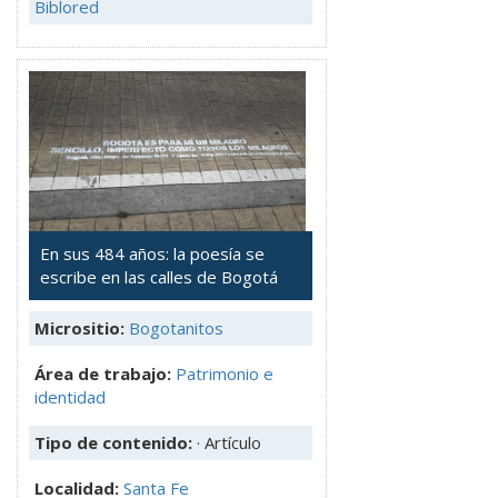
Biblored
En sus 484 años: la poesía se
escribe en las calles de Bogotá
Micrositio:
Bogotanitos
Área de trabajo:
Patrimonio e
identidad
Tipo de contenido:
· Artículo
Localidad:
Santa Fe