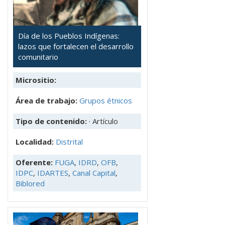
Día de los Pueblos Indígenas:
lazos que fortalecen el desarrollo
comunitario
Micrositio:
Área de trabajo:
Grupos étnicos
Tipo de contenido:
· Artículo
Localidad:
Distrital
Oferente:
FUGA
,
IDRD
,
OFB
,
IDPC
,
IDARTES
,
Canal Capital
,
Biblored