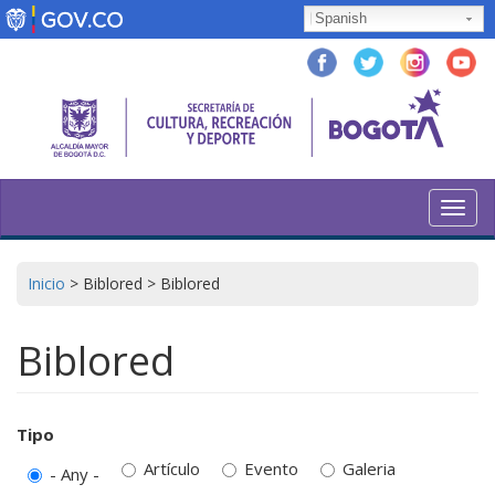
Skip
Spanish
to
main
content
Toggl
navig
Inicio
>
Biblored
>
Biblored
Biblored
Tipo
Artículo
Evento
Galeria
- Any -