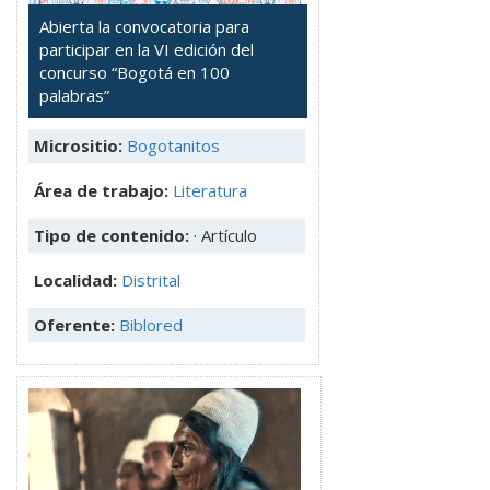
Abierta la convocatoria para
participar en la VI edición del
concurso “Bogotá en 100
palabras”
Micrositio:
Bogotanitos
Área de trabajo:
Literatura
Tipo de contenido:
· Artículo
Localidad:
Distrital
Oferente:
Biblored