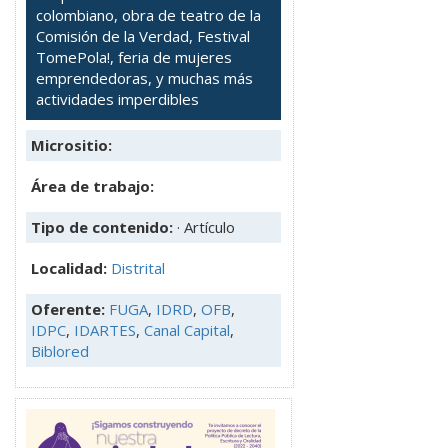
colombiano, obra de teatro de la
Comisión de la Verdad, Festival
TomePola!, feria de mujeres
emprendedoras, y muchas más
actividades imperdibles
Micrositio:
Área de trabajo:
Tipo de contenido:
· Artículo
Localidad:
Distrital
Oferente:
FUGA
,
IDRD
,
OFB
,
IDPC
,
IDARTES
,
Canal Capital
,
Biblored