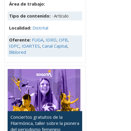
Área de trabajo:
Tipo de contenido:
· Artículo
Localidad:
Distrital
Oferente:
FUGA
,
IDRD
,
OFB
,
IDPC
,
IDARTES
,
Canal Capital
,
Biblored
Conciertos gratuitos de la
Filarmónica, taller sobre la pionera
del periodismo femenino