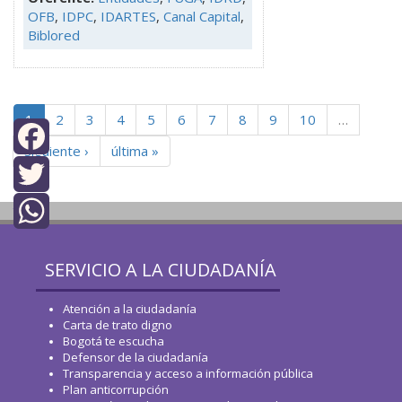
OFB
,
IDPC
,
IDARTES
,
Canal Capital
,
Biblored
1
2
3
4
5
6
7
8
9
10
…
siguiente ›
última »
Facebook
Twitter
top
WhatsApp
SERVICIO A LA CIUDADANÍA
Atención a la ciudadanía
Carta de trato digno
Bogotá te escucha
Defensor de la ciudadanía
Transparencia y acceso a información pública
Plan anticorrupción