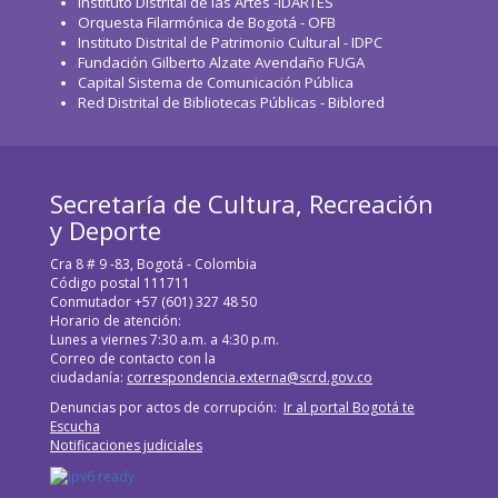
Instituto Distrital de las Artes -IDARTES
Orquesta Filarmónica de Bogotá - OFB
Instituto Distrital de Patrimonio Cultural - IDPC
Fundación Gilberto Alzate Avendaño FUGA
Capital Sistema de Comunicación Pública
Red Distrital de Bibliotecas Públicas - Biblored
Secretaría de Cultura, Recreación
y Deporte
Cra 8 # 9 -83, Bogotá - Colombia
Código postal 111711
Conmutador +57 (601) 327 48 50
Horario de atención:
Lunes a viernes 7:30 a.m. a 4:30 p.m.
Correo de contacto con la
ciudadanía:
correspondencia.externa@scrd.gov.co
Denuncias por actos de corrupción:
Ir al portal Bogotá te
Escucha
Notificaciones judiciales