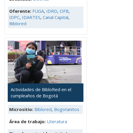
Oferente:
FUGA
,
IDRD
,
OFB
,
IDPC
,
IDARTES
,
Canal Capital
,
Biblored
Actividades de BibloRed en el
cumpleaños de Bogotá
Micrositio:
Biblored
,
Bogotanitos
Área de trabajo:
Literatura