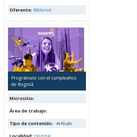
Oferente:
Biblored
Prográmate con el cumpleaños
de Bogotá
Micrositio:
Área de trabajo:
Tipo de contenido:
· Artículo
Localidad:
Distrital