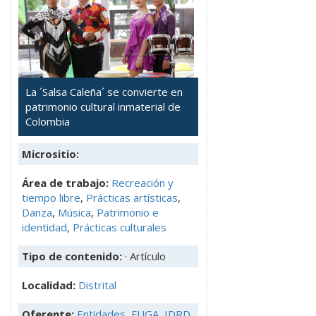
La ´Salsa Caleña´ se convierte en
patrimonio cultural inmaterial de
Colombia
Micrositio:
Área de trabajo:
Recreación y
tiempo libre
,
Prácticas artísticas
,
Danza
,
Música
,
Patrimonio e
identidad
,
Prácticas culturales
Tipo de contenido:
· Artículo
Localidad:
Distrital
Oferente:
Entidades
,
FUGA
,
IDRD
,