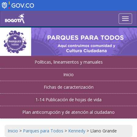
Pasar
al
contenido
Toggl
principal
navig
Políticas, lineamientos y manuales
Inicio
Fichas de caracterización
1-14 Publicación de hojas de vida
Plan anticorrupción y de atención al ciudadano
Inicio
>
Parques para Todos
>
Kennedy
>
Llano Grande