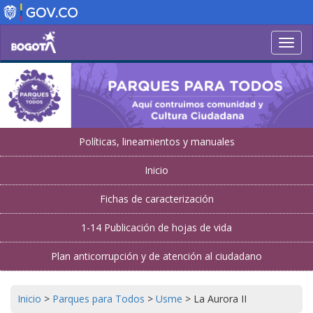
Pasar
al
contenido
Toggl
principal
navig
Políticas, lineamientos y manuales
Inicio
Fichas de caracterización
1-14 Publicación de hojas de vida
Plan anticorrupción y de atención al ciudadano
Inicio
>
Parques para Todos
>
Usme
>
La Aurora II