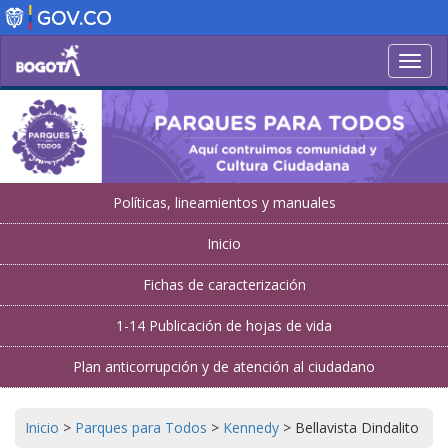
Pasar
al
contenido
Toggl
principal
navig
Políticas, lineamientos y manuales
Inicio
Fichas de caracterización
1-14 Publicación de hojas de vida
Plan anticorrupción y de atención al ciudadano
Inicio
>
Parques para Todos
>
Kennedy
>
Bellavista Dindalito