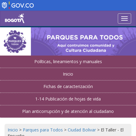
Pasar
al
contenido
Toggl
principal
navig
Políticas, lineamientos y manuales
Inicio
Fichas de caracterización
1-14 Publicación de hojas de vida
Plan anticorrupción y de atención al ciudadano
Inicio
>
Parques para Todos
>
Ciudad Bolivar
>
El Taller - El
Ensueño