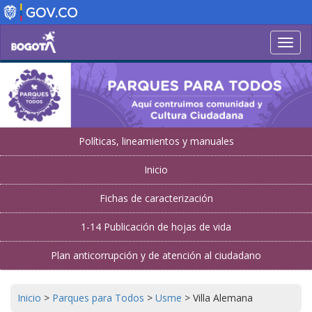
Pasar
al
contenido
Toggl
principal
navig
Políticas, lineamientos y manuales
Inicio
Fichas de caracterización
1-14 Publicación de hojas de vida
Plan anticorrupción y de atención al ciudadano
Inicio
>
Parques para Todos
>
Usme
>
Villa Alemana