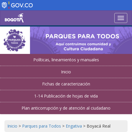
Pasar
al
contenido
Toggl
principal
navig
Políticas, lineamientos y manuales
Inicio
Fichas de caracterización
1-14 Publicación de hojas de vida
Plan anticorrupción y de atención al ciudadano
Inicio
>
Parques para Todos
>
Engativa
>
Boyacá Real