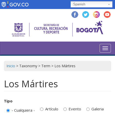
Pasar
Spanish
al
contenido
principal
Toggl
navig
Inicio
>
Taxonomy
>
Term
>
Los Mártires
Los Mártires
Tipo
Artículo
Evento
Galeria
- Cualquiera -