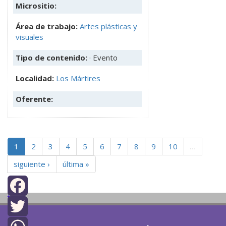
Micrositio:
Área de trabajo:
Artes plásticas y
visuales
Tipo de contenido:
· Evento
Localidad:
Los Mártires
Oferente:
1
2
3
4
5
6
7
8
9
10
…
siguiente ›
última »
top
Facebook