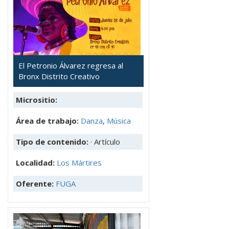
El Petronio Álvarez regresa al
Bronx Distrito Creativo
Micrositio:
Área de trabajo:
Danza
,
Música
Tipo de contenido:
· Artículo
Localidad:
Los Mártires
Oferente:
FUGA