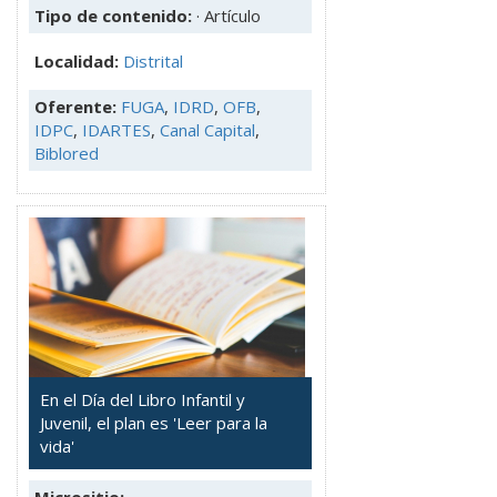
Tipo de contenido:
· Artículo
Localidad:
Distrital
Oferente:
FUGA
,
IDRD
,
OFB
,
IDPC
,
IDARTES
,
Canal Capital
,
Biblored
En el Día del Libro Infantil y
Juvenil, el plan es 'Leer para la
vida'