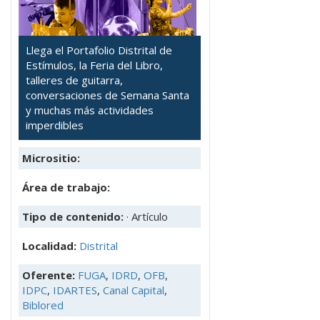
Llega el Portafolio Distrital de
Estímulos, la Feria del Libro,
talleres de guitarra,
conversaciones de Semana Santa
y muchas más actividades
imperdibles
Micrositio:
Área de trabajo:
Tipo de contenido:
· Artículo
Localidad:
Distrital
Oferente:
FUGA
,
IDRD
,
OFB
,
IDPC
,
IDARTES
,
Canal Capital
,
Biblored