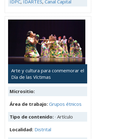
IDPC
,
IDARTES
,
Canal Capital
Arte y cultura para conmemorar el
Día de las Víctimas
Micrositio:
Área de trabajo:
Grupos étnicos
Tipo de contenido:
· Artículo
Localidad:
Distrital