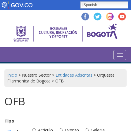
Skip
Spanish
to
main
content
Toggl
navig
Inicio
>
Nuestro Sector
>
Entidades Adscritas
>
Orquesta
Filarmonica de Bogota
>
OFB
OFB
Tipo
Artículo
Evento
Galeria