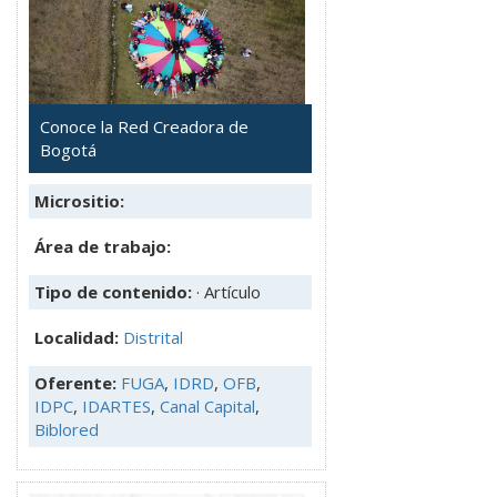
Conoce la Red Creadora de
Bogotá
Micrositio:
Área de trabajo:
Tipo de contenido:
· Artículo
Localidad:
Distrital
Oferente:
FUGA
,
IDRD
,
OFB
,
IDPC
,
IDARTES
,
Canal Capital
,
Biblored