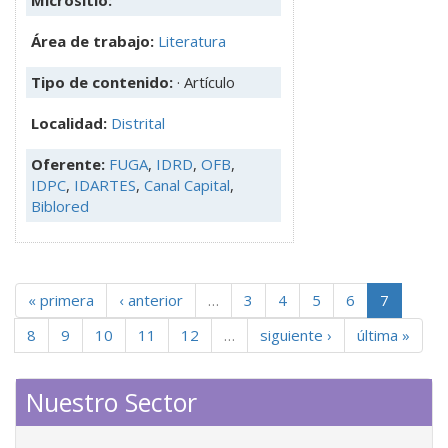
Micrositio:
Área de trabajo:
Literatura
Tipo de contenido:
· Artículo
Localidad:
Distrital
Oferente:
FUGA
,
IDRD
,
OFB
,
IDPC
,
IDARTES
,
Canal Capital
,
Biblored
« primera
‹ anterior
…
3
4
5
6
7
8
9
10
11
12
…
siguiente ›
última »
Nuestro Sector