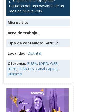
¿Te apasiona la fotografía?
Participa por una pasantía de un
mes en Nueva York
Micrositio:
Área de trabajo:
Tipo de contenido:
· Artículo
Localidad:
Distrital
Oferente:
FUGA
,
IDRD
,
OFB
,
IDPC
,
IDARTES
,
Canal Capital
,
Biblored