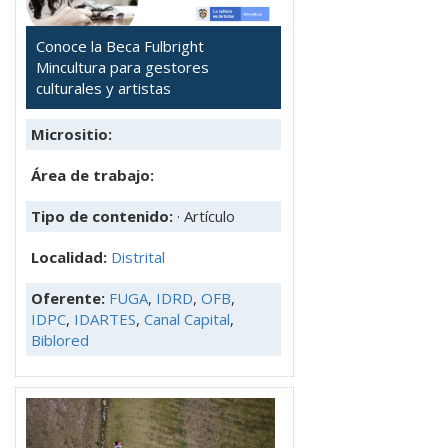
Conoce la Beca Fulbright
Mincultura para gestores
culturales y artistas
Micrositio:
Área de trabajo:
Tipo de contenido:
· Artículo
Localidad:
Distrital
Oferente:
FUGA
,
IDRD
,
OFB
,
IDPC
,
IDARTES
,
Canal Capital
,
Biblored