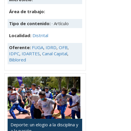
Área de trabajo:
Tipo de contenido:
· Artículo
Localidad:
Distrital
Oferente:
FUGA
,
IDRD
,
OFB
,
IDPC
,
IDARTES
,
Canal Capital
,
Biblored
Deporte: un elogio a la disciplina y
a la pasión