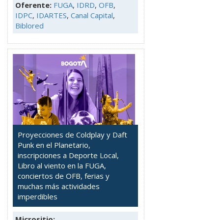
Oferente:
FUGA
,
IDRD
,
OFB
,
IDPC
,
IDARTES
,
Canal Capital
,
Biblored
Proyecciones de Coldplay y Daft
Punk en el Planetario,
inscripciones a Deporte Local,
Libro al viento en la FUGA,
conciertos de OFB, ferias y
muchas más actividades
imperdibles
Micrositio: