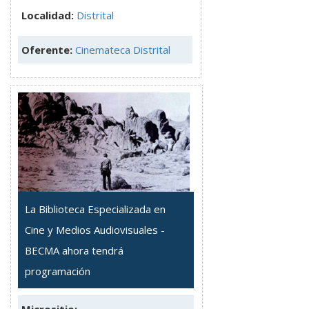
Localidad:
Distrital
Oferente:
Cinemateca Distrital
La Biblioteca Especializada en
Cine y Medios Audiovisuales -
BECMA ahora tendrá
programación
Micrositio: