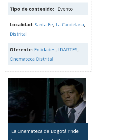
Tipo de contenido:
· Evento
Localidad:
Santa Fe
,
La Candelaria
,
Distrital
Oferente:
Entidades
,
IDARTES
,
Cinemateca Distrital
La Cinemateca de Bogotá rinde