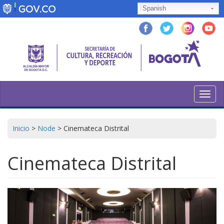
Skip
Spanish
to
main
content
Toggl
navig
Inicio
>
Node
>
Cinemateca Distrital
Cinemateca Distrital