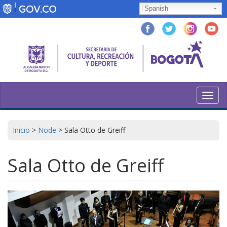
Skip
Spanish
to
main
content
Toggl
navig
Inicio
>
Node
>
Sala Otto de Greiff
Sala Otto de Greiff