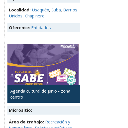
Localidad:
Usaquén
,
Suba
,
Barrios
Unidos
,
Chapinero
Oferente:
Entidades
Agenda cultural de junio - zona
centro
Micrositio:
Área de trabajo:
Recreación y
tiempo libre
,
Prácticas artísticas
,