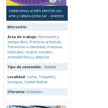
Celebremos el MES MAYOR con
arte y cultura (zona sur - oriente)
Micrositio:
Área de trabajo:
Recreación y
tiempo libre
,
Prácticas artísticas
,
Patrimonio e identidad
,
Prácticas
culturales
,
Grupos sociales
,
Actividad física y deporte
Tipo de contenido:
· Evento
Localidad:
Usme
,
Tunjuelito
,
Sumapaz
,
Ciudad Bolívar
Oferente:
Entidades