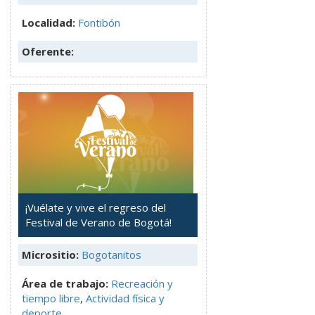
Localidad:
Fontibón
Oferente:
¡Vuélate y vive el regreso del
Festival de Verano de Bogotá!
Micrositio:
Bogotanitos
Área de trabajo:
Recreación y
tiempo libre
,
Actividad física y
deporte