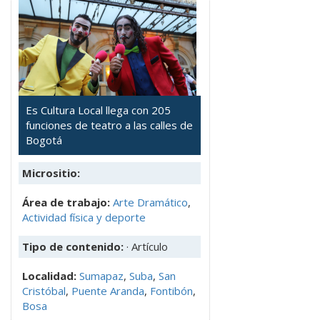
Es Cultura Local llega con 205
funciones de teatro a las calles de
Bogotá
Micrositio:
Área de trabajo:
Arte Dramático
,
Actividad física y deporte
Tipo de contenido:
· Artículo
Localidad:
Sumapaz
,
Suba
,
San
Cristóbal
,
Puente Aranda
,
Fontibón
,
Bosa