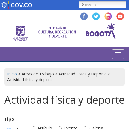
Skip
Spanish
to
main
content
Toggl
navig
Inicio
>
Areas de Trabajo
>
Actividad Fisica y Deporte
>
Actividad física y deporte
Actividad física y deporte
Tipo
Artículo
Evento
Galeria