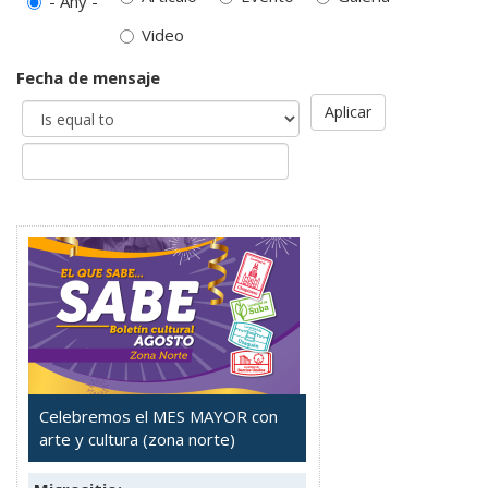
- Any -
Video
Fecha de mensaje
Aplicar
Celebremos el MES MAYOR con
arte y cultura (zona norte)