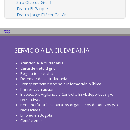
Sala Otto de Greiff
Teatro El Parque
Teatro Jorge Eliécer Gaitán
top
SERVICIO A LA CIUDADANÍA
Atención a la ciudadanía
Carta de trato digno
Bogotá te escucha
Defensor de la ciudadanía
Transparencia y acceso a información pública
Plan anticorrupción
Inspección, Vigilancia y Control a ESAL deportivas y/o
recreativas
Personería jurídica para los organismos deportivos y/o
recreativos
Empleo en Bogotá
Contáctenos