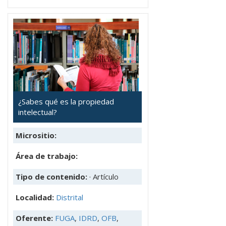
¿Sabes qué es la propiedad
intelectual?
Micrositio:
Área de trabajo:
Tipo de contenido:
· Artículo
Localidad:
Distrital
Oferente:
FUGA
,
IDRD
,
OFB
,