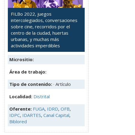
FILBo 2022, juegos
intercolegiados, conversaciones
sobre cine, recorridos por el
centro de la ciudad, huertas
urbanas, y muchas más
actividades imperdibles
Micrositio:
Área de trabajo:
Tipo de contenido:
· Artículo
Localidad:
Distrital
Oferente:
FUGA
,
IDRD
,
OFB
,
IDPC
,
IDARTES
,
Canal Capital
,
Biblored