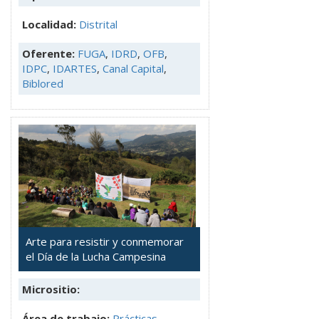
Localidad:
Distrital
Oferente:
FUGA
,
IDRD
,
OFB
,
IDPC
,
IDARTES
,
Canal Capital
,
Biblored
Arte para resistir y conmemorar
el Día de la Lucha Campesina
Micrositio:
Área de trabajo:
Prácticas