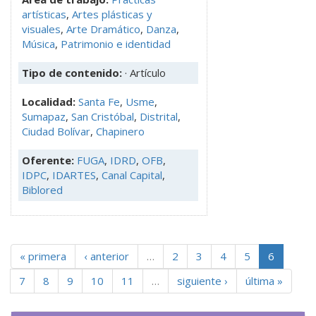
artísticas
,
Artes plásticas y
visuales
,
Arte Dramático
,
Danza
,
Música
,
Patrimonio e identidad
Tipo de contenido:
· Artículo
Localidad:
Santa Fe
,
Usme
,
Sumapaz
,
San Cristóbal
,
Distrital
,
Ciudad Bolívar
,
Chapinero
Oferente:
FUGA
,
IDRD
,
OFB
,
IDPC
,
IDARTES
,
Canal Capital
,
Biblored
« primera
‹ anterior
…
2
3
4
5
6
7
8
9
10
11
…
siguiente ›
última »