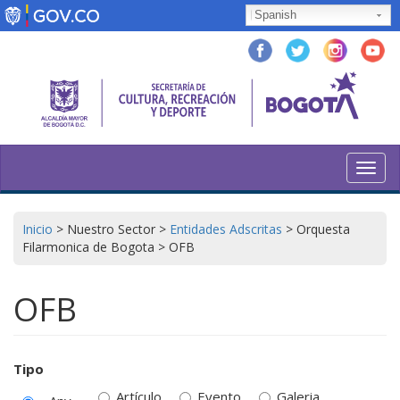
Skip
Spanish
to
main
content
Toggl
navig
Inicio
>
Nuestro Sector
>
Entidades Adscritas
>
Orquesta
Filarmonica de Bogota
>
OFB
OFB
Tipo
Artículo
Evento
Galeria