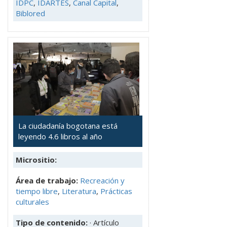
IDPC
,
IDARTES
,
Canal Capital
,
Biblored
La ciudadanía bogotana está
leyendo 4.6 libros al año
Micrositio:
Área de trabajo:
Recreación y
tiempo libre
,
Literatura
,
Prácticas
culturales
Tipo de contenido:
· Artículo