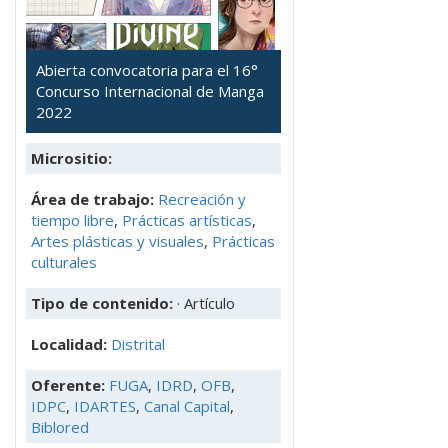
Abierta convocatoria para el 16°
Concurso Internacional de Manga
2022
Micrositio:
Área de trabajo:
Recreación y
tiempo libre
,
Prácticas artísticas
,
Artes plásticas y visuales
,
Prácticas
culturales
Tipo de contenido:
· Artículo
Localidad:
Distrital
Oferente:
FUGA
,
IDRD
,
OFB
,
IDPC
,
IDARTES
,
Canal Capital
,
Biblored