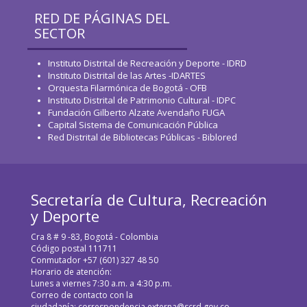
RED DE PÁGINAS DEL
SECTOR
Instituto Distrital de Recreación y Deporte - IDRD
Instituto Distrital de las Artes -IDARTES
Orquesta Filarmónica de Bogotá - OFB
Instituto Distrital de Patrimonio Cultural - IDPC
Fundación Gilberto Alzate Avendaño FUGA
Capital Sistema de Comunicación Pública
Red Distrital de Bibliotecas Públicas - Biblored
Secretaría de Cultura, Recreación
y Deporte
Cra 8 # 9 -83, Bogotá - Colombia
Código postal 111711
Conmutador +57 (601) 327 48 50
Horario de atención:
Lunes a viernes 7:30 a.m. a 4:30 p.m.
Correo de contacto con la
ciudadanía:
correspondencia.externa@scrd.gov.co