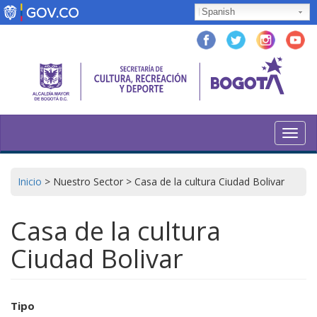
Skip
Spanish
to
main
content
Toggl
navig
Inicio
>
Nuestro Sector
>
Casa de la cultura Ciudad Bolivar
Casa de la cultura
Ciudad Bolivar
Tipo