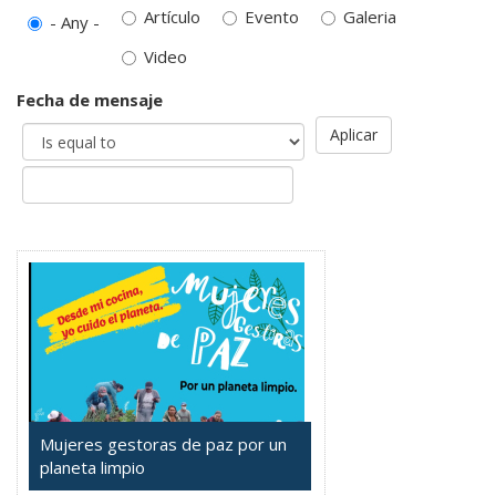
Artículo
Evento
Galeria
- Any -
Video
Fecha de mensaje
Aplicar
Mujeres gestoras de paz por un
planeta limpio