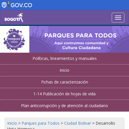
Pasar
al
contenido
Toggl
principal
navig
Políticas, lineamientos y manuales
Inicio
Fichas de caracterización
1-14 Publicación de hojas de vida
Plan anticorrupción y de atención al ciudadano
Inicio
>
Parques para Todos
>
Ciudad Bolivar
>
Desarrollo
Vista Hermosa