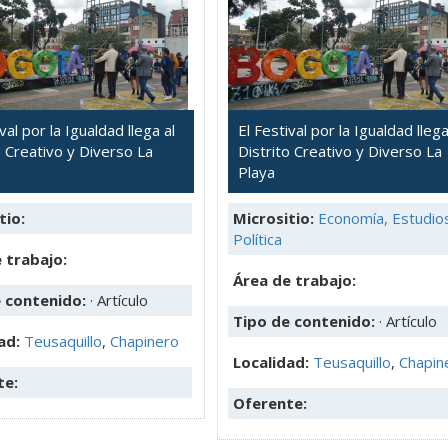
val por la Igualdad llega al
El Festival por la Igualdad llega
o Creativo y Diverso La
Distrito Creativo y Diverso La
Playa
tio:
Micrositio:
Economía, Estudio
Política
 trabajo:
Área de trabajo:
e contenido:
· Artículo
Tipo de contenido:
· Artículo
ad:
Teusaquillo
,
Chapinero
Localidad:
Teusaquillo
,
Chapin
te:
Oferente: