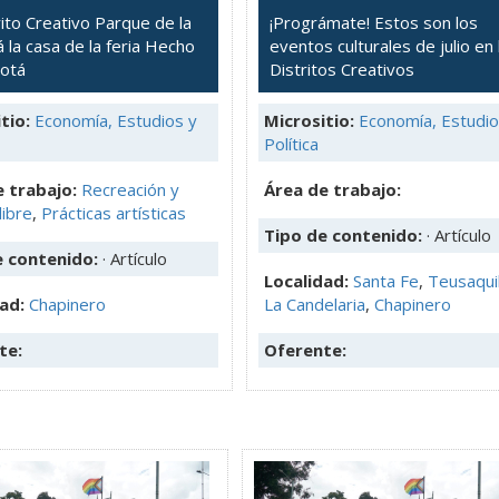
rito Creativo Parque de la
¡Prográmate! Estos son los
 la casa de la feria Hecho
eventos culturales de julio en 
otá
Distritos Creativos
tio:
Economía, Estudios y
Micrositio:
Economía, Estudio
Política
 trabajo:
Recreación y
Área de trabajo:
libre
,
Prácticas artísticas
Tipo de contenido:
· Artículo
e contenido:
· Artículo
Localidad:
Santa Fe
,
Teusaquil
dad:
Chapinero
La Candelaria
,
Chapinero
te:
Oferente: