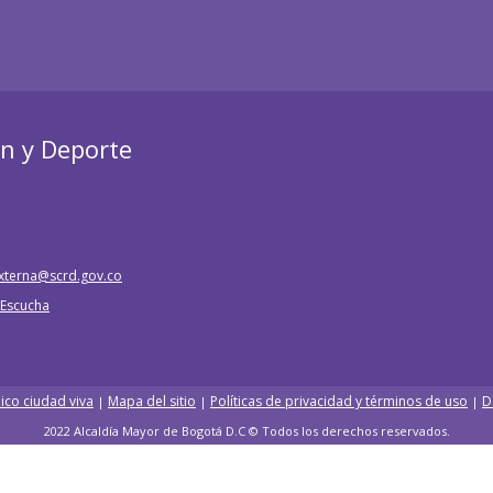
ón y Deporte
xterna@scrd.gov.co
e Escucha
ico ciudad viva
Mapa del sitio
Políticas de privacidad y términos de uso
D
|
|
|
2022 Alcaldía Mayor de Bogotá D.C © Todos los derechos reservados.