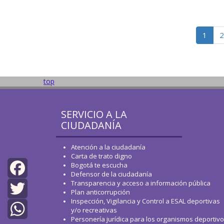
1
2
top
SERVICIO A LA
CIUDADANÍA
Atención a la ciudadanía
Carta de trato digno
Bogotá te escucha
Defensor de la ciudadanía
Transparencia y acceso a información pública
Facebook
Plan anticorrupción
Inspección, Vigilancia y Control a ESAL deportivas
Twitter
y/o recreativas
Personería jurídica para los organismos deportiv