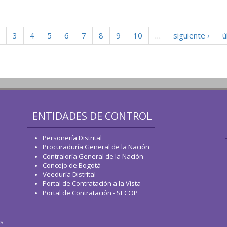
3
4
5
6
7
8
9
10
…
siguiente ›
ú
ENTIDADES DE CONTROL
Personería Distrital
Procuraduría General de la Nación
Contraloría General de la Nación
Concejo de Bogotá
Veeduría Distrital
Portal de Contratación a la Vista
Portal de Contratación - SECOP
os