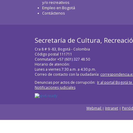
y/o recreativos
WhatsApp
Empleo en Bogotá
Contáctenos
Secretaría de Cultura, Recreaci
Cra 8 # 9 -83, Bogotá - Colombia
Código postal 111711
Conmutador +57 (601) 327 48 50
Horario de atención:
Lunes a viernes 7:30 a.m. a 4:30 p.m.
Correo de contacto con la ciudadanía:
correspondencia.e
Denuncias por actos de corrupción:
Ir al portal Bogotá t
Notificaciones judiciales
Webmail
Intranet
Periód
|
|