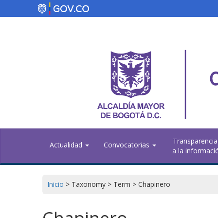
Skip
to
main
content
Transparencia
Actualidad
Convocatorias
a la informaci
Inicio
>
Taxonomy
>
Term
>
Chapinero