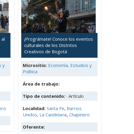
 al
¡Prográmate! Conoce los eventos
culturales de los Distritos
Creativos de Bogotá
s y
Micrositio:
Economía, Estudios y
Política
Área de trabajo:
Tipo de contenido:
· Artículo
ero
Localidad:
Santa Fe
,
Barrios
Unidos
,
La Candelaria
,
Chapinero
Oferente: