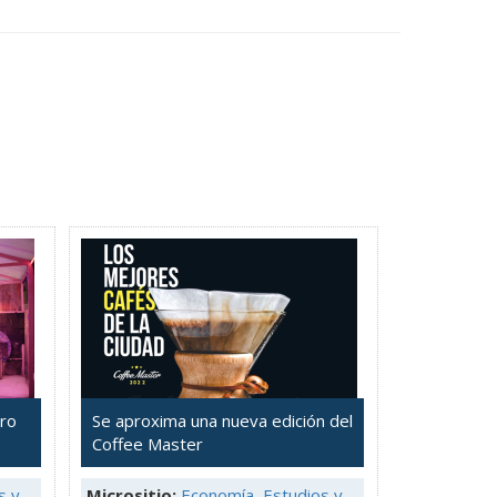
tro
Se aproxima una nueva edición del
Coffee Master
s y
Micrositio:
Economía, Estudios y