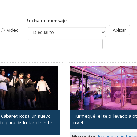
Fecha de mensaje
Video
Aplicar
 Cabaret Rosa: un nuevo
Turmequé, el tejo llevado a o
to para disfrutar de este
nivel
Micrositio:
Economía, Estudio