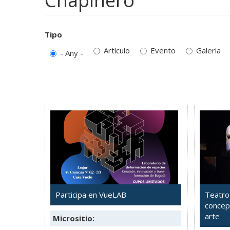
Chapinero
Tipo
Artículo
Evento
Galeria
- Any -
Participa en VueLAB
Teatro
concep
arte
Micrositio: