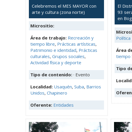
Celebremos el MES MAYOR con
El Dist
arte y cultura (zona norte)
93 será
en Bog
Micrositio:
Microsi
Área de trabajo:
Recreación y
Política
tiempo libre
,
Prácticas artísticas
,
Patrimonio e identidad
,
Prácticas
Área de
culturales
,
Grupos sociales
,
tiempo 
Actividad física y deporte
Tipo d
Tipo de contenido:
· Evento
Locali
Localidad:
Usaquén
,
Suba
,
Barrios
Oferen
Unidos
,
Chapinero
Oferente:
Entidades