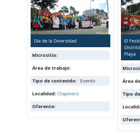
Día de la Diversidad
El Festi
Distrit
Playa
Micrositio:
Área de trabajo:
Microsi
Tipo de contenido:
· Evento
Área de
Localidad:
Chapinero
Tipo d
Oferente:
Localid
Oferen