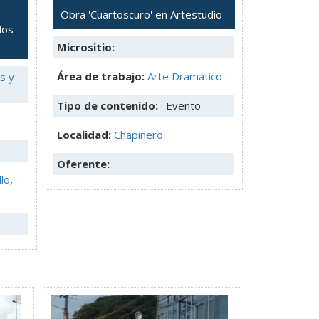
Obra 'Cuartoscuro' en Artestudio
los
Micrositio:
Área de trabajo:
Arte Dramático
s y
Tipo de contenido:
· Evento
Localidad:
Chapinero
Oferente:
lo
,