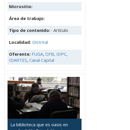
Micrositio:
Área de trabajo:
Tipo de contenido:
· Artículo
Localidad:
Distrital
Oferente:
FUGA
,
OFB
,
IDPC
,
IDARTES
,
Canal Capital
La biblioteca que es oasis en