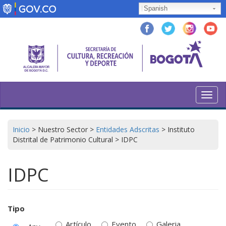
Skip
Spanish
to
main
content
Toggl
navig
Inicio
>
Nuestro Sector
>
Entidades Adscritas
>
Instituto
Distrital de Patrimonio Cultural
>
IDPC
IDPC
Tipo
Artículo
Evento
Galeria