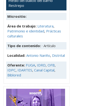
medio del bullicio del barrio
Restrepo
Micrositio:
Área de trabajo:
Literatura
,
Patrimonio e identidad
,
Prácticas
culturales
Tipo de contenido:
· Artículo
Localidad:
Antonio Nariño
,
Distrital
Oferente:
FUGA
,
IDRD
,
OFB
,
IDPC
,
IDARTES
,
Canal Capital
,
Biblored