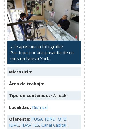
¿Te apasiona la fotografía?
Participa por una pasantía de un
mes en Nueva York
Micrositio:
Área de trabajo:
Tipo de contenido:
· Artículo
Localidad:
Distrital
Oferente:
FUGA
,
IDRD
,
OFB
,
IDPC
,
IDARTES
,
Canal Capital
,