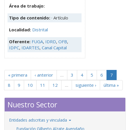
Área de trabajo:
Tipo de contenido:
· Artículo
Localidad:
Distrital
Oferente:
FUGA
,
IDRD
,
OFB
,
IDPC
,
IDARTES
,
Canal Capital
« primera
‹ anterior
…
3
4
5
6
7
8
9
10
11
12
…
siguiente ›
última »
Nuestro Sector
Entidades adscritas y vinculada
Fundación Gilberto Alzate Avendaño