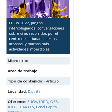
FILBo 2022, juegos
intercolegiados, conversaciones
sobre cine, recorridos por el
centro de la ciudad, huertas
urbanas, y muchas más
actividades imperdibles
Micrositio:
Área de trabajo:
Tipo de contenido:
· Artículo
Localidad:
Distrital
Oferente:
FUGA
,
IDRD
,
OFB
,
IDPC
,
IDARTES
,
Canal Capital
,