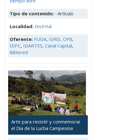
tiempo libre
Tipo de contenido:
· Artículo
Localidad:
Distrital
Oferente:
FUGA
,
IDRD
,
OFB
,
IDPC
,
IDARTES
,
Canal Capital
,
Biblored
Arte para resistir y conmemorar
el Día de la Lucha Campesina