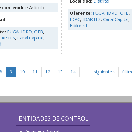
Localidad:
Distrital
e contenido:
· Artículo
Oferente:
FUGA
,
IDRD
,
OFB
,
IDPC
,
IDARTES
,
Canal Capital
,
ad:
Biblored
te:
FUGA
,
IDRD
,
OFB
,
DARTES
,
Canal Capital
,
d
8
9
10
11
12
13
14
…
siguiente ›
últim
ENTIDADES DE CONTROL
Personería Distrital