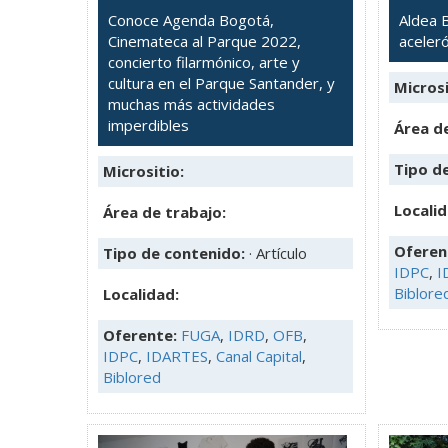
Conoce Agenda Bogotá,
Aldea B
Cinemateca al Parque 2022,
aceler
concierto filarmónico, arte y
cultura en el Parque Santander, y
Microsi
muchas más actividades
imperdibles
Área de
Tipo d
Micrositio:
Locali
Área de trabajo:
Oferen
Tipo de contenido:
· Artículo
IDPC
,
I
Biblore
Localidad:
Oferente:
FUGA
,
IDRD
,
OFB
,
IDPC
,
IDARTES
,
Canal Capital
,
Biblored