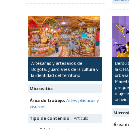
Artesanas y artesanos de
Bersui
Bogotá, guardianes de la cultura y
la OFB,
la identidad del territorio
urbanas
Planeta
parques
Micrositio:
mujere
activi
Área de trabajo:
Artes plásticas y
visuales
Microsi
Tipo de contenido:
· Artículo
Área de