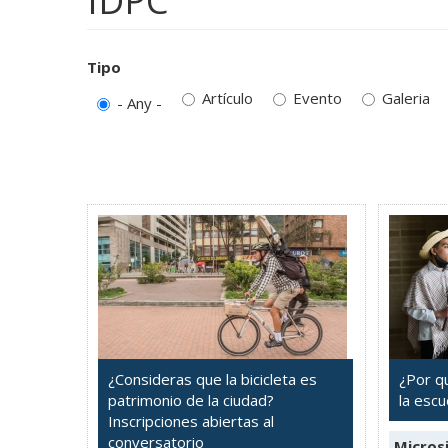
IDPC
Tipo
Artículo
Evento
Galeria
- Any -
¿Consideras que la bicicleta es
¿Por q
patrimonio de la ciudad?
la escu
Inscripciones abiertas al
conversatorio
Microsi