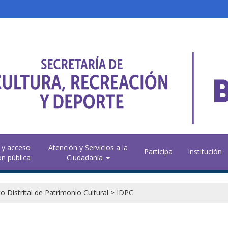
 y acceso
Atención y Servicios a la
Participa
Institución
ón pública
Ciudadanía
to Distrital de Patrimonio Cultural
>
IDPC