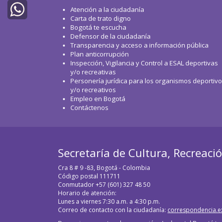
Twitter
Atención a la ciudadanía
Carta de trato digno
Bogotá te escucha
WhatsApp
Defensor de la ciudadanía
Transparencia y acceso a información pública
Plan anticorrupción
Inspección, Vigilancia y Control a ESAL deportivas
y/o recreativas
Personería jurídica para los organismos deportiv
y/o recreativos
Empleo en Bogotá
Contáctenos
Secretaría de Cultura, Recreaci
Cra 8 # 9 -83, Bogotá - Colombia
Código postal 111711
Conmutador +57 (601) 327 48 50
Horario de atención:
Lunes a viernes 7:30 a.m. a 4:30 p.m.
Correo de contacto con la ciudadanía:
correspondencia.e