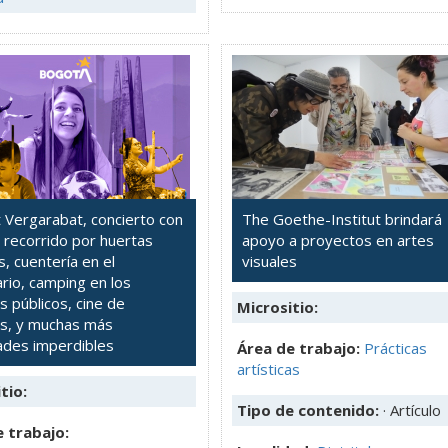
t Vergarabat, concierto con
The Goethe-Institut brindará
 recorrido por huertas
apoyo a proyectos en artes
, cuentería en el
visuales
rio, camping en los
 públicos, cine de
Micrositio:
s, y muchas más
dades imperdibles
Área de trabajo:
Prácticas
artísticas
tio:
Tipo de contenido:
· Artículo
 trabajo: