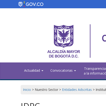
Skip
to
main
content
Transparencia
Actualidad
Convocatorias
a la informaci
Inicio
>
Nuestro Sector
>
Entidades Adscritas
>
Institu