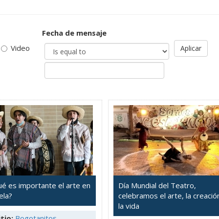
Fecha de mensaje
Video
Aplicar
ué es importante el arte en
Día Mundial del Teatro,
ela?
celebramos el arte, la creació
la vida
tio:
Bogotanitos