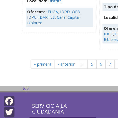
Localidad:
Distrital
Tipo d
Oferente:
FUGA
,
IDRD
,
OFB
,
IDPC
,
IDARTES
,
Canal Capital
,
Localid
Biblored
Oferen
IDPC
,
I
Biblore
« primera
‹ anterior
…
5
6
7
top
SERVICIO A LA
CIUDADANÍA
Facebook