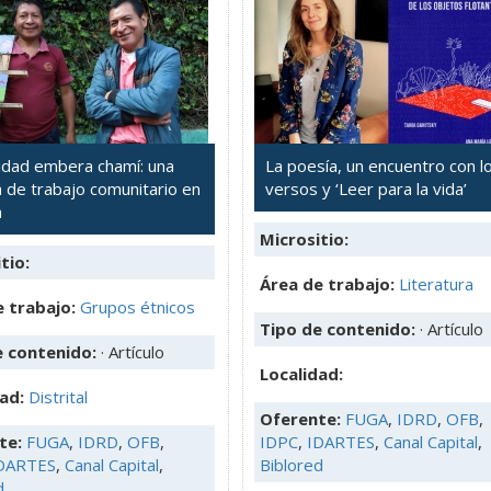
dad embera chamí: una
La poesía, un encuentro con l
a de trabajo comunitario en
versos y ‘Leer para la vida’
á
Micrositio:
tio:
Área de trabajo:
Literatura
 trabajo:
Grupos étnicos
Tipo de contenido:
· Artículo
e contenido:
· Artículo
Localidad:
dad:
Distrital
Oferente:
FUGA
,
IDRD
,
OFB
,
te:
FUGA
,
IDRD
,
OFB
,
IDPC
,
IDARTES
,
Canal Capital
,
DARTES
,
Canal Capital
,
Biblored
d