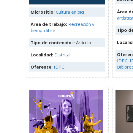
Área de
Micrositio:
Cultura en bici
artístic
Área de trabajo:
Recreación y
Tipo d
tiempo libre
Locali
Tipo de contenido:
· Artículo
Oferen
Localidad:
Distrital
IDPC
,
I
Oferente:
IDPC
Biblore