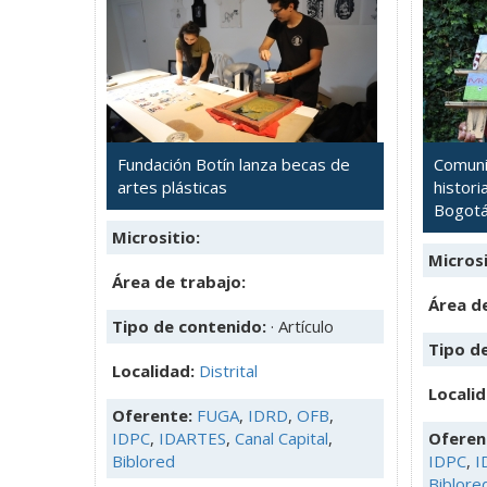
Fundación Botín lanza becas de
Comuni
artes plásticas
histori
Bogot
Micrositio:
Microsi
Área de trabajo:
Área de
Tipo de contenido:
· Artículo
Tipo d
Localidad:
Distrital
Locali
Oferente:
FUGA
,
IDRD
,
OFB
,
IDPC
,
IDARTES
,
Canal Capital
,
Oferen
Biblored
IDPC
,
I
Biblore