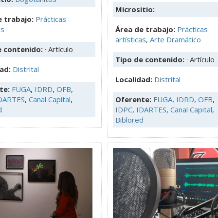
Micrositio:
 trabajo:
Prácticas
as
Área de trabajo:
Prácticas
artísticas
,
Arte Dramático
e contenido:
· Artículo
Tipo de contenido:
· Artículo
dad:
Distrital
Localidad:
Distrital
te:
FUGA
,
IDRD
,
OFB
,
DARTES
,
Canal Capital
,
Oferente:
FUGA
,
IDRD
,
OFB
,
d
IDPC
,
IDARTES
,
Canal Capital
,
Biblored