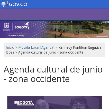
Pasar
al
contenido
principal
Inicio
>
Movida Local [Agenda]
>
Kennedy Fontibon Engativa
Bosa
>
Agenda cultural de junio - zona occidente
Agenda cultural de junio
- zona occidente