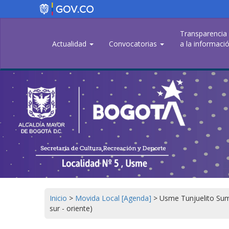
Pasar
al
contenido
Transparencia
principal
Actualidad
Convocatorias
a la informació
Inicio
>
Movida Local [Agenda]
>
Usme Tunjuelito Sum
sur - oriente)