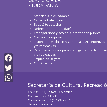
SERVICIO A LA
CIUDADANÍA
Atención a la ciudadanía
Carta de trato digno
Bogotá te escucha
Defensor de la ciudadanía
Transparencia y acceso a información pública
Plan anticorrupción
Inspección, Vigilancia y Control a ESAL deportivas
y/o recreativas
Personería jurídica para los organismos deportiv
y/o recreativos
Empleo en Bogotá
Contáctenos
Facebook
Twitter
Secretaría de Cultura, Recreaci
WhatsApp
Cra 8 # 9 -83, Bogotá - Colombia
Código postal 111711
Conmutador +57 (601) 327 48 50
Horario de atención: