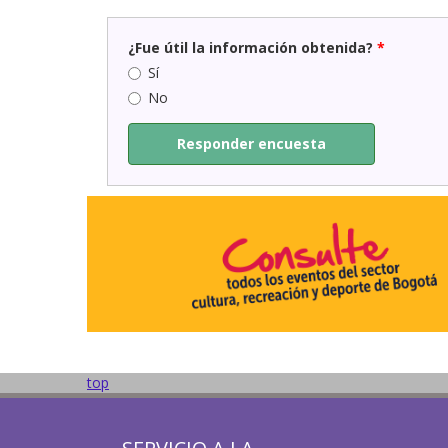
¿Fue útil la información obtenida?
*
Sí
No
Responder encuesta
top