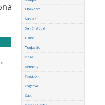
ona
Chapinero
Santa Fe
San Cristóbal
Usme
Tunjuelito
Bosa
pm
Kennedy
Fontibón
Engativá
Suba