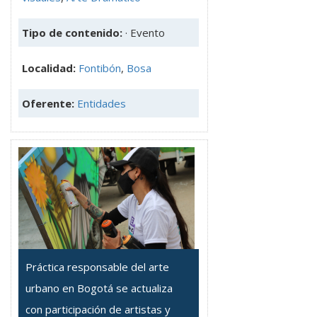
Tipo de contenido:
· Evento
Localidad:
Fontibón
,
Bosa
Oferente:
Entidades
Práctica responsable del arte
urbano en Bogotá se actualiza
con participación de artistas y