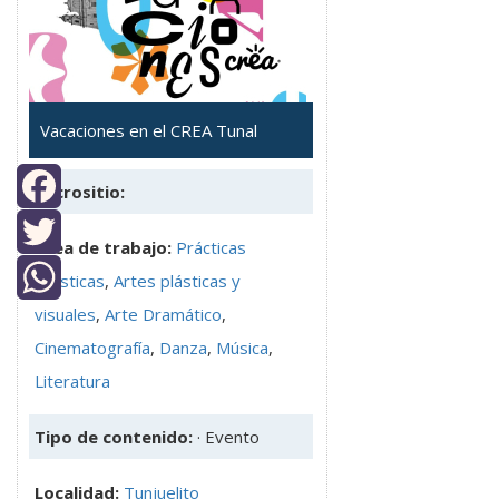
Vacaciones en el CREA Tunal
Micrositio:
Facebook
Área de trabajo:
Prácticas
Twitter
artísticas
,
Artes plásticas y
visuales
,
Arte Dramático
,
WhatsApp
Cinematografía
,
Danza
,
Música
,
Literatura
Tipo de contenido:
· Evento
Localidad:
Tunjuelito