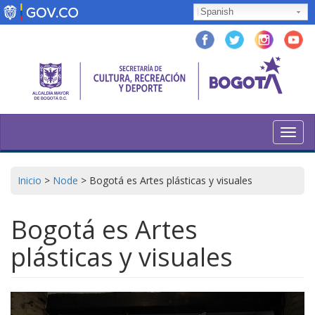
Skip
Spanish
to
main
content
Toggl
navig
Inicio
>
Node
>
Bogotá es Artes plásticas y visuales
Bogotá es Artes
plásticas y visuales