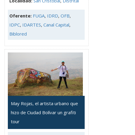
Localidad:
San Cristóbal
,
Distrital
Oferente:
FUGA
,
IDRD
,
OFB
,
IDPC
,
IDARTES
,
Canal Capital
,
Biblored
May Rojas, el artista urbano que
hizo de Ciudad Bolívar un grafiti
tour