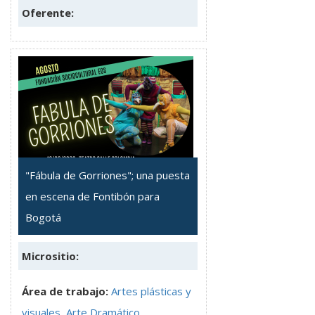
Oferente:
"Fábula de Gorriones"; una puesta
en escena de Fontibón para
Bogotá
Micrositio:
Área de trabajo:
Artes plásticas y
visuales
,
Arte Dramático