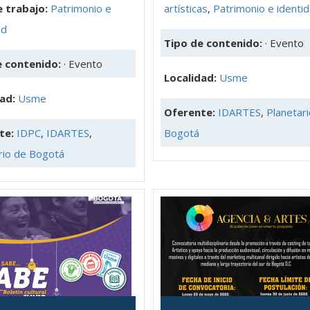
 trabajo:
Patrimonio e
artísticas
,
Patrimonio e identi
ad
Tipo de contenido:
· Evento
e contenido:
· Evento
Localidad:
Usme
dad:
Usme
Oferente:
IDARTES
,
Planetar
te:
IDPC
,
IDARTES
,
Bogotá
rio de Bogotá