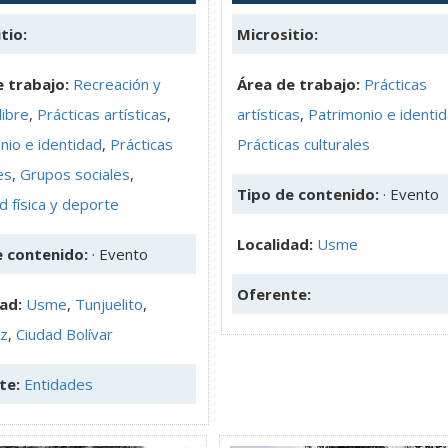
tio:
Micrositio:
 trabajo:
Recreación y
Área de trabajo:
Prácticas
libre
,
Prácticas artísticas
,
artísticas
,
Patrimonio e identi
nio e identidad
,
Prácticas
Prácticas culturales
es
,
Grupos sociales
,
Tipo de contenido:
· Evento
d física y deporte
Localidad:
Usme
e contenido:
· Evento
Oferente:
dad:
Usme
,
Tunjuelito
,
z
,
Ciudad Bolívar
te:
Entidades