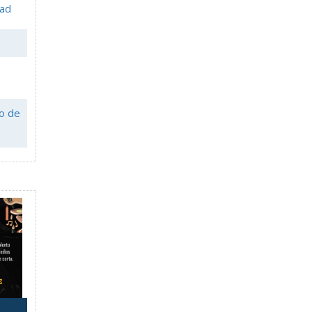
dad
io de