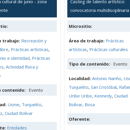
cultural de junio - zona
Casting de talento artístico:
ente
convocatoria multidisciplinaria
tio:
Micrositio:
 trabajo:
Recreación y
Área de trabajo:
Prácticas
libre
,
Prácticas artísticas
,
artísticas
,
Prácticas culturales
nio e identidad
,
Prácticas
Tipo de contenido:
· Evento
es
,
Actividad física y
e
Localidad:
Antonio Nariño
,
Us
Tunjuelito
,
San Cristóbal
,
Rafae
e contenido:
· Evento
Uribe Uribe
,
Kennedy
,
Ciudad
dad:
Usme
,
Tunjuelito
,
Bolívar
,
Bosa
z
,
Ciudad Bolívar
Oferente:
te:
Entidades