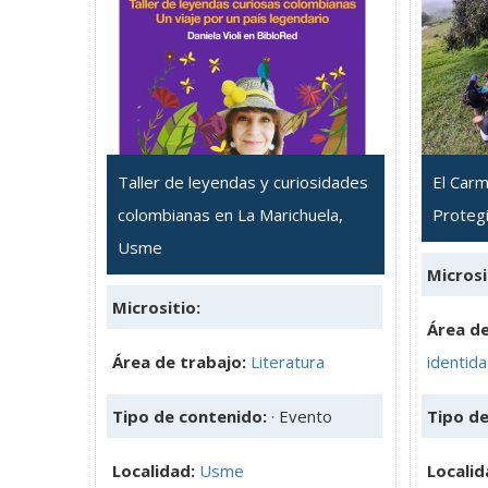
Taller de leyendas y curiosidades
El Carm
colombianas en La Marichuela,
Proteg
Usme
Microsi
Micrositio:
Área de
Área de trabajo:
Literatura
identid
Tipo de contenido:
· Evento
Tipo d
Localidad:
Usme
Localid