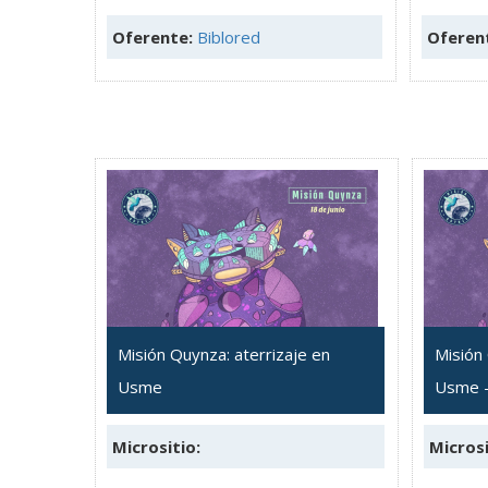
Oferente:
Biblored
Oferen
Misión Quynza: aterrizaje en
Misión 
Usme
Usme -
Micrositio:
Microsi