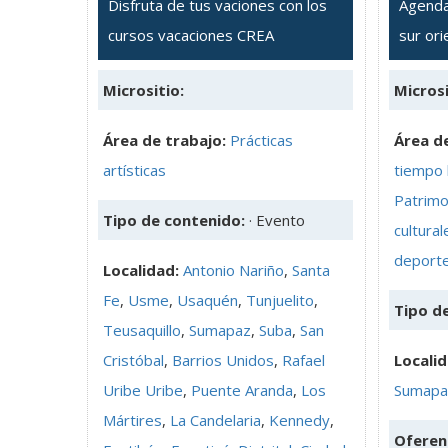
Disfruta de tus vaciones con los
Agenda 
cursos vacaciones CREA
sur ori
Micrositio:
Microsi
Área de trabajo:
Prácticas
Área de
artísticas
tiempo 
Patrimo
Tipo de contenido:
· Evento
cultural
deport
Localidad:
Antonio Nariño
,
Santa
Fe
,
Usme
,
Usaquén
,
Tunjuelito
,
Tipo d
Teusaquillo
,
Sumapaz
,
Suba
,
San
Cristóbal
,
Barrios Unidos
,
Rafael
Locali
Uribe Uribe
,
Puente Aranda
,
Los
Sumapa
Mártires
,
La Candelaria
,
Kennedy
,
Oferen