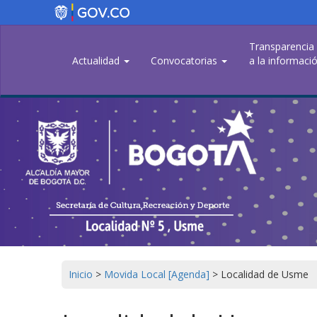
Pasar
al
contenido
Transparencia
principal
Actualidad
Convocatorias
a la informació
Inicio
>
Movida Local [Agenda]
>
Localidad de Usme