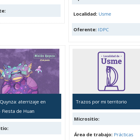
te:
Localidad:
Usme
Oferente:
IDPC
Quynza: aterrizaje en
Trazos por mi territorio
 Fiesta de Huan
Micrositio:
tio:
Área de trabajo:
Prácticas