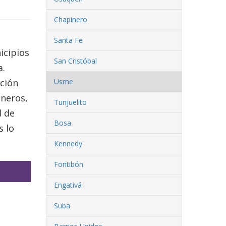
Chapinero
Santa Fe
icipios
San Cristóbal
a.
ción
Usme
neros,
Tunjuelito
d de
Bosa
s lo
Kennedy
Fontibón
Engativá
Suba