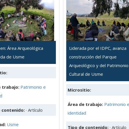
en: Área Arqueológica
Liderada por el IDPC, avanza
ida de Usme
construcción del Parque
Arqueológico y del Patrimonio
tio:
Cultural de Usme
 trabajo:
Patrimonio e
Micrositio:
ad
Área de trabajo:
Patrimonio 
e contenido:
· Artículo
identidad
ad:
Usme
Tipo de contenido:
· Artículo