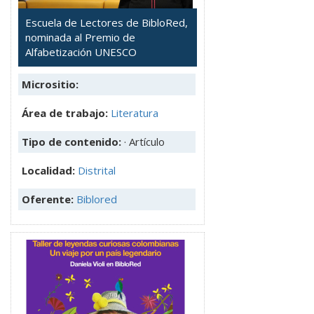
Escuela de Lectores de BibloRed,
nominada al Premio de
Alfabetización UNESCO
Micrositio:
Área de trabajo:
Literatura
Tipo de contenido:
· Artículo
Localidad:
Distrital
Oferente:
Biblored