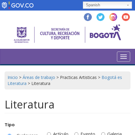
Pasar
Spanish
al
contenido
principal
Toggl
navig
Inicio
>
Áreas de trabajo
>
Practicas Artisticas
>
Bogotá es
Literatura
>
Literatura
Literatura
Tipo
Artículo
Evento
Galeria