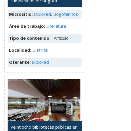
cumpleaños de Bogotá
Micrositio:
Biblored
,
Bogotanitos
Área de trabajo:
Literatura
Tipo de contenido:
· Artículo
Localidad:
Distrital
Oferente:
Biblored
Veintiocho bibliotecas públicas en