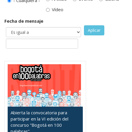
- Cualquiera -
Vídeo
Fecha de mensaje
Aplicar
Abierta la convocatoria para
participar en la VI edición del
concurso “Bogotá en 100
palabras”