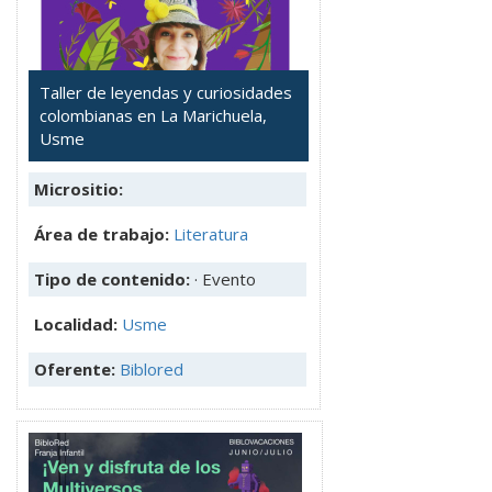
Taller de leyendas y curiosidades
colombianas en La Marichuela,
Usme
Micrositio:
Área de trabajo:
Literatura
Tipo de contenido:
· Evento
Localidad:
Usme
Oferente:
Biblored