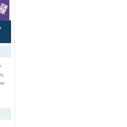
a
y
as
,
cas