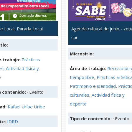
e Local, Parada Local
Agenda cultural de junio - zon
sur
tio:
Micrositio:
 trabajo:
Prácticas
es
,
Actividad física y
Área de trabajo:
Recreación 
e
tiempo libre
,
Prácticas artístic
Patrimonio e identidad
,
Prácti
e contenido:
· Evento
culturales
,
Actividad física y
deporte
dad:
Rafael Uribe Uribe
Tipo de contenido:
· Evento
te:
IDRD