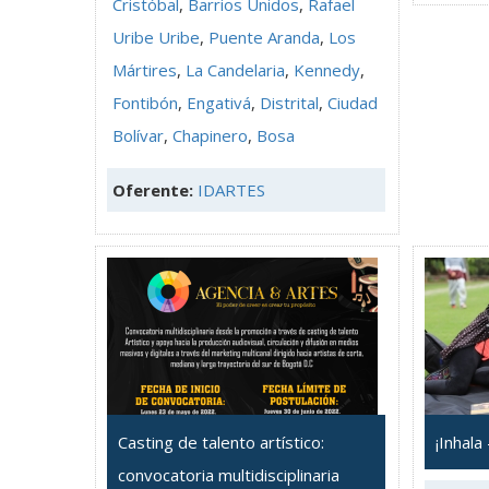
Cristóbal
,
Barrios Unidos
,
Rafael
Uribe Uribe
,
Puente Aranda
,
Los
Mártires
,
La Candelaria
,
Kennedy
,
Fontibón
,
Engativá
,
Distrital
,
Ciudad
Bolívar
,
Chapinero
,
Bosa
Oferente:
IDARTES
Casting de talento artístico:
¡Inhala
convocatoria multidisciplinaria