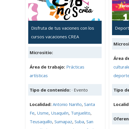
Disfruta de tus vaciones con los
Deport
cursos vacaciones CREA
Microsi
Micrositio:
Área de
Área de trabajo:
Prácticas
cultural
artísticas
deport
Tipo de contenido:
· Evento
Tipo d
Localidad:
Antonio Nariño
,
Santa
Locali
Fe
,
Usme
,
Usaquén
,
Tunjuelito
,
Oferen
Teusaquillo
,
Sumapaz
,
Suba
,
San