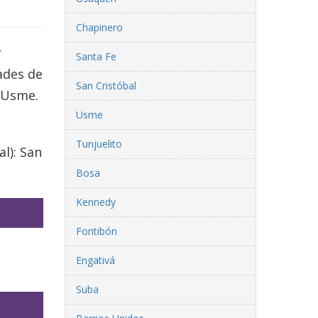
Chapinero
r
Santa Fe
ades de
San Cristóbal
n Usme.
Usme
Tunjuelito
l): San
Bosa
Kennedy
Fontibón
Engativá
Suba