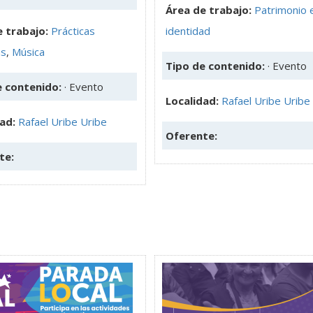
Área de trabajo:
Patrimonio 
 trabajo:
Prácticas
identidad
as
,
Música
Tipo de contenido:
· Evento
e contenido:
· Evento
Localidad:
Rafael Uribe Uribe
dad:
Rafael Uribe Uribe
Oferente:
te: