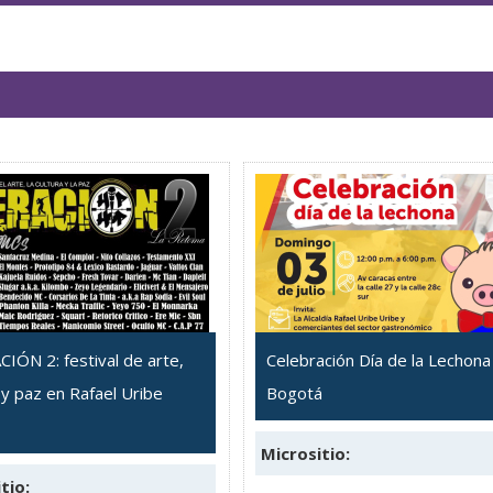
IÓN 2: festival de arte,
Celebración Día de la Lechona
 y paz en Rafael Uribe
Bogotá
Micrositio:
tio: