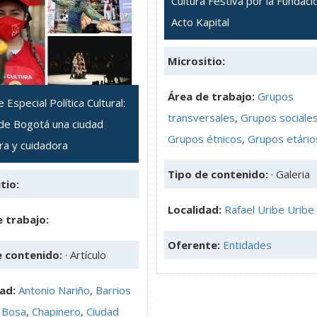
Cultura Festiva por la Fundaci
Acto Kapital
Micrositio:
Área de trabajo:
Grupos
 Especial Política Cultural:
transversales
,
Grupos sociale
de Bogotá una ciudad
Grupos étnicos
,
Grupos etário
ra y cuidadora
Tipo de contenido:
· Galeria
tio:
Localidad:
Rafael Uribe Uribe
 trabajo:
Oferente:
Entidades
e contenido:
· Artículo
dad:
Antonio Nariño
,
Barrios
,
Bosa
,
Chapinero
,
Ciudad