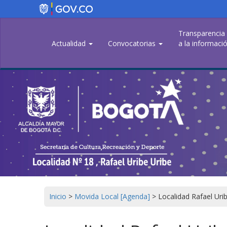
Pasar
al
contenido
Transparencia
principal
Actualidad
Convocatorias
a la informació
Inicio
>
Movida Local [Agenda]
>
Localidad Rafael Uri