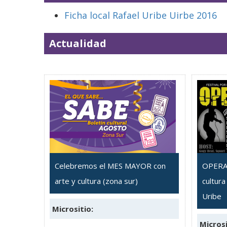
Ficha local Rafael Uribe Uirbe 2016
Actualidad
Celebremos el MES MAYOR con
OPERAC
arte y cultura (zona sur)
cultura
Uribe
Micrositio:
Microsi