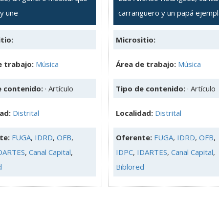
 y une
carranguero y un papá ejempl
tio:
Micrositio:
 trabajo:
Música
Área de trabajo:
Música
e contenido:
· Artículo
Tipo de contenido:
· Artículo
dad:
Distrital
Localidad:
Distrital
te:
FUGA
,
IDRD
,
OFB
,
Oferente:
FUGA
,
IDRD
,
OFB
,
DARTES
,
Canal Capital
,
IDPC
,
IDARTES
,
Canal Capital
,
d
Biblored