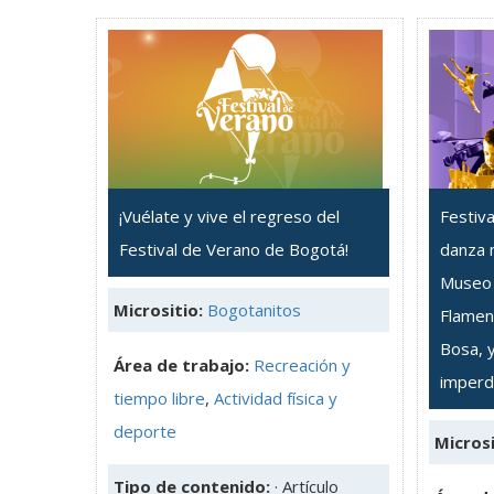
¡Vuélate y vive el regreso del
Festiva
Festival de Verano de Bogotá!
danza 
Museo 
Micrositio:
Bogotanitos
Flamen
Bosa, 
Área de trabajo:
Recreación y
imperd
tiempo libre
,
Actividad física y
deporte
Microsi
Tipo de contenido:
· Artículo