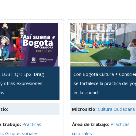
o LGBTIQ+: Ep2. Drag
Con Bogotá Cultura + Conscie
y otras expresiones
se fortalece la práctica del yo
cas
en la ciudad
tio:
Micrositio:
Cultura Ciudadana
 trabajo:
Prácticas
Área de trabajo:
Prácticas
as
,
Grupos sociales
culturales