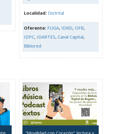
Localidad:
Distrital
Oferente:
FUGA
,
IDRD
,
OFB
,
IDPC
,
IDARTES
,
Canal Capital
,
Biblored
nte
“Movilidad con Corazón”: lectura y