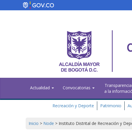
Skip
to
main
content
Transparencia
Actualidad
Convocatorias
a la informaci
Recreación y Deporte
Patrimonio
Au
Inicio
>
Node
>
Instituto Distrital de Recreación y De