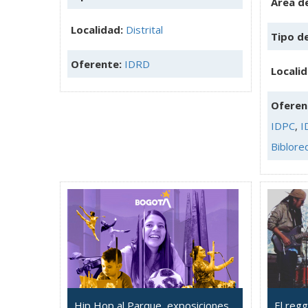
Área de
Localidad:
Distrital
Tipo d
Oferente:
IDRD
Locali
Oferen
IDPC
,
I
Biblore
Hip Hop al Parque, exposiciones
El reg