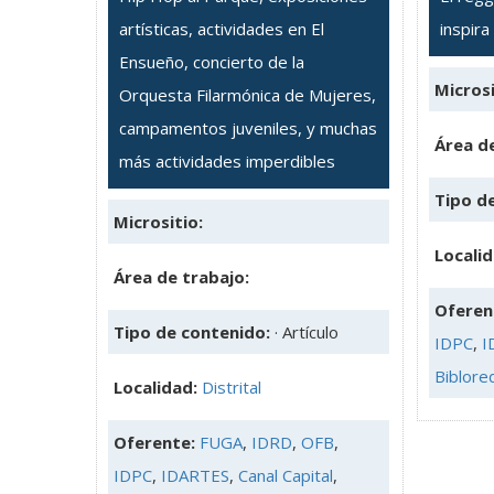
artísticas, actividades en El
inspira
Ensueño, concierto de la
Microsi
Orquesta Filarmónica de Mujeres,
campamentos juveniles, y muchas
Área de
más actividades imperdibles
Tipo d
Micrositio:
Locali
Área de trabajo:
Oferen
Tipo de contenido:
· Artículo
IDPC
,
I
Biblore
Localidad:
Distrital
Oferente:
FUGA
,
IDRD
,
OFB
,
IDPC
,
IDARTES
,
Canal Capital
,