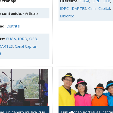
 trabajo:
Oferente:
FUGA
,
IDRD
,
OFB
,
IDPC
,
IDARTES
,
Canal Capital
,
e contenido:
· Artículo
Biblored
dad:
Distrital
te:
FUGA
,
IDRD
,
OFB
,
DARTES
,
Canal Capital
,
d
gae, un género musical que
Luis Alfonso Rodríguez, canta