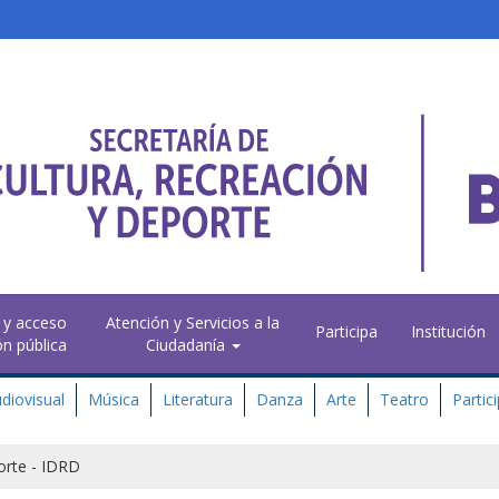
 y acceso
Atención y Servicios a la
Participa
Institución
ón pública
Ciudadanía
diovisual
Música
Literatura
Danza
Arte
Teatro
Partic
porte - IDRD