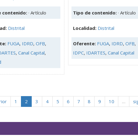
e contenido:
· Artículo
Tipo de contenido:
· Artículo
dad:
Distrital
Localidad:
Distrital
te:
FUGA
,
IDRD
,
OFB
,
Oferente:
FUGA
,
IDRD
,
OFB
,
DARTES
,
Canal Capital
,
IDPC
,
IDARTES
,
Canal Capital
d
rior
1
2
3
4
5
6
7
8
9
10
…
si