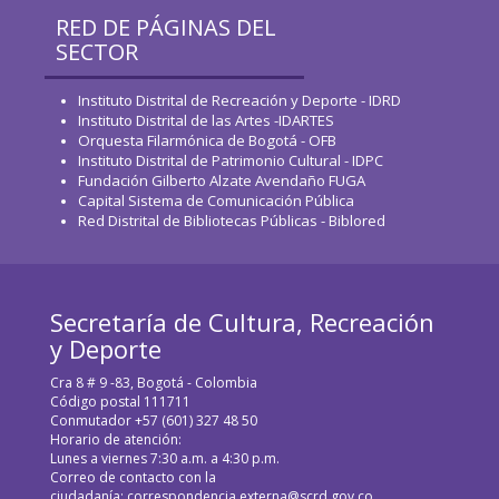
RED DE PÁGINAS DEL
SECTOR
Instituto Distrital de Recreación y Deporte - IDRD
Instituto Distrital de las Artes -IDARTES
Orquesta Filarmónica de Bogotá - OFB
Instituto Distrital de Patrimonio Cultural - IDPC
Fundación Gilberto Alzate Avendaño FUGA
Capital Sistema de Comunicación Pública
Red Distrital de Bibliotecas Públicas - Biblored
Secretaría de Cultura, Recreación
y Deporte
Cra 8 # 9 -83, Bogotá - Colombia
Código postal 111711
Conmutador +57 (601) 327 48 50
Horario de atención:
Lunes a viernes 7:30 a.m. a 4:30 p.m.
Correo de contacto con la
ciudadanía:
correspondencia.externa@scrd.gov.co