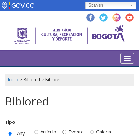
Skip
Spanish
to
main
content
Toggl
navig
Inicio
>
Biblored
>
Biblored
Biblored
Tipo
Artículo
Evento
Galeria
- Any -