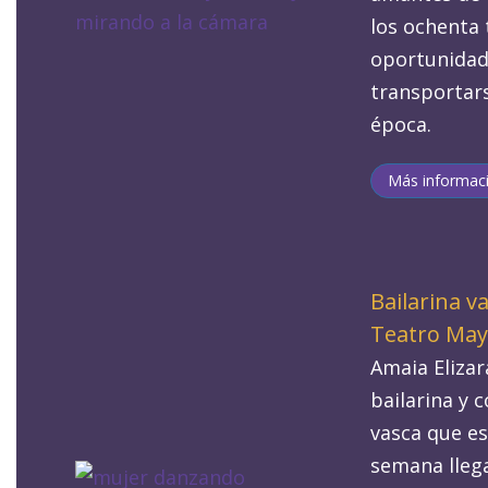
los ochenta 
oportunidad
transportars
época.
Más informac
Bailarina va
Teatro May
Amaia Elizar
bailarina y 
vasca que es
semana lleg