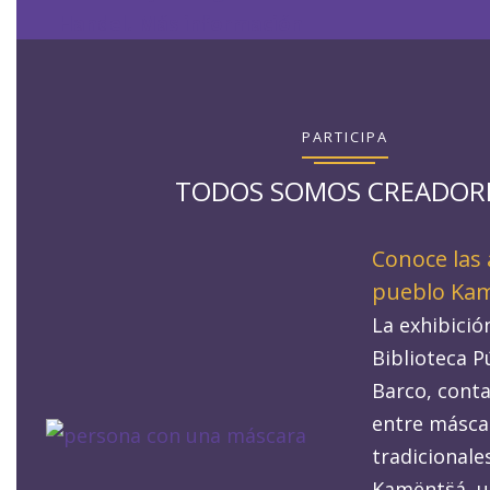
PARTICIPA
TODOS SOMOS CREADOR
Conoce las 
pueblo Kam
La exhibició
Biblioteca Pú
Barco, conta
entre máscar
tradicionales
Kamënts̈á, u