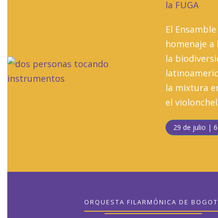
la FUGA
El Ensamble
homenaje a l
la biodivers
latinoameric
la mixtura en
el violonchel
29 de julio | 6
ORQUESTA FILARMÓNICA DE BOGOT