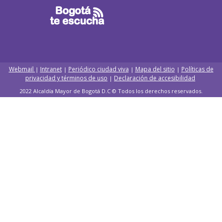
Webmail
Intranet
Periódico ciudad viva
Mapa del sitio
Políticas de
|
|
|
|
privacidad y términos de uso
Declaración de accesibilidad
|
2022 Alcaldía Mayor de Bogotá D.C © Todos los derechos reservados.