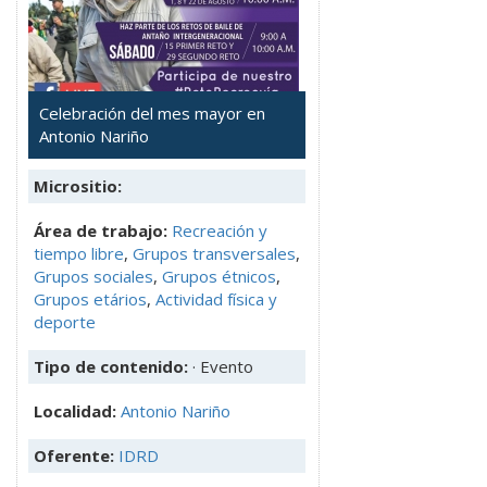
Celebración del mes mayor en
Antonio Nariño
Micrositio:
Área de trabajo:
Recreación y
tiempo libre
,
Grupos transversales
,
Grupos sociales
,
Grupos étnicos
,
Grupos etários
,
Actividad física y
deporte
Tipo de contenido:
· Evento
Localidad:
Antonio Nariño
Oferente:
IDRD