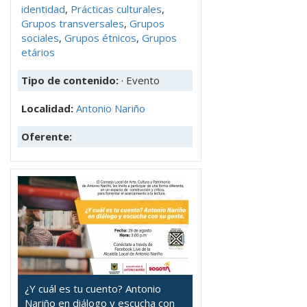
identidad
,
Prácticas culturales
,
Grupos transversales
,
Grupos
sociales
,
Grupos étnicos
,
Grupos
etários
Tipo de contenido:
· Evento
Localidad:
Antonio Nariño
Oferente:
¿Y cuál es tu cuento? Antonio
Nariño en diálogo y escucha con