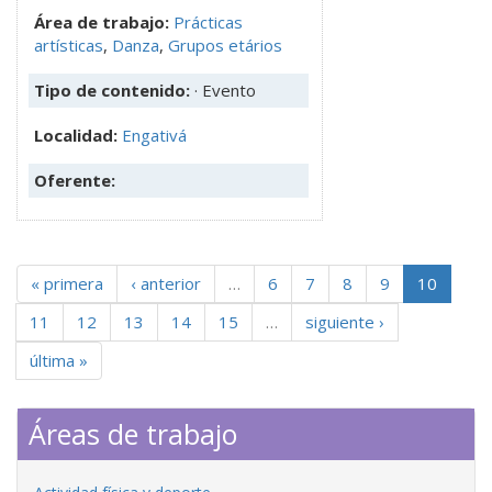
Área de trabajo:
Prácticas
artísticas
,
Danza
,
Grupos etários
Tipo de contenido:
· Evento
Localidad:
Engativá
Oferente:
« primera
‹ anterior
…
6
7
8
9
10
11
12
13
14
15
…
siguiente ›
última »
Áreas de trabajo