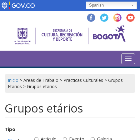
Skip
Spanish
to
main
content
Toggl
navig
Inicio
>
Areas de Trabajo
>
Practicas Culturales
>
Grupos
Etarios
>
Grupos etários
Grupos etários
Tipo
Artículo
Evento
Galeria