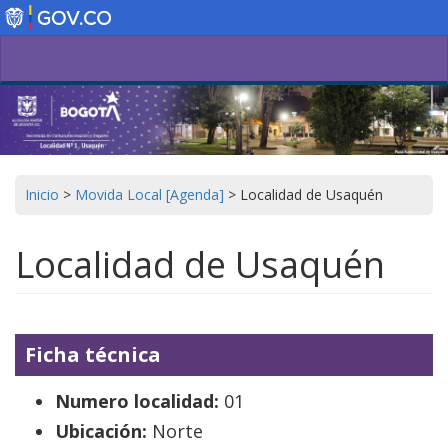
Pasar
al
contenido
principal
Inicio
>
Movida Local [Agenda]
>
Localidad de Usaquén
Localidad de Usaquén
Ficha técnica
Numero localidad:
01
Ubicación:
Norte