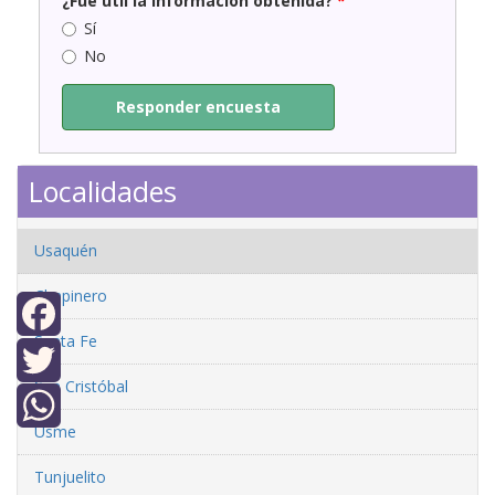
¿Fue útil la información obtenida?
*
Sí
No
Responder encuesta
Localidades
Usaquén
Chapinero
Santa Fe
Facebook
San Cristóbal
Twitter
Usme
WhatsApp
Tunjuelito