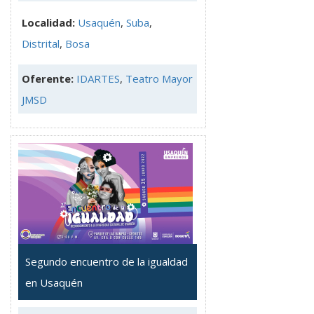
Localidad:
Usaquén
,
Suba
,
Distrital
,
Bosa
Oferente:
IDARTES
,
Teatro Mayor
JMSD
Segundo encuentro de la igualdad
en Usaquén