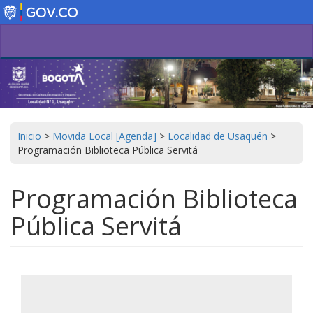
Pasar
al
contenido
principal
Inicio
>
Movida Local [Agenda]
>
Localidad de Usaquén
>
Programación Biblioteca Pública Servitá
Programación Biblioteca
Pública Servitá