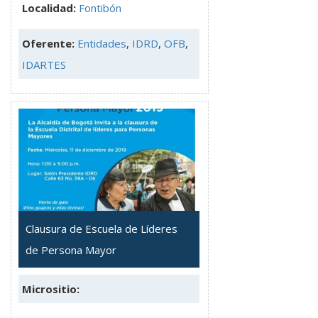
Localidad:
Fontibón
Oferente:
Entidades
,
IDRD
,
OFB
,
IDARTES
Clausura de Escuela de Líderes
de Persona Mayor
Micrositio: