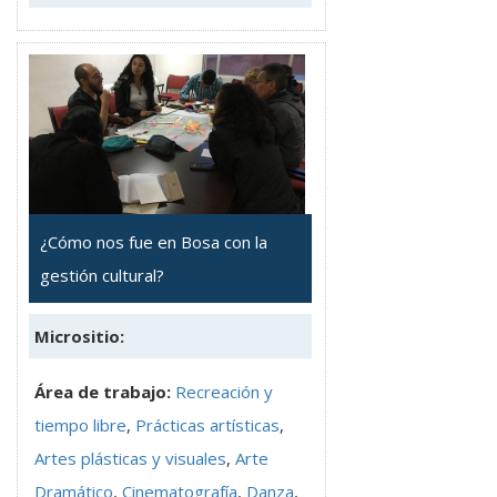
¿Cómo nos fue en Bosa con la
gestión cultural?
Micrositio:
Área de trabajo:
Recreación y
tiempo libre
,
Prácticas artísticas
,
Artes plásticas y visuales
,
Arte
Dramático
,
Cinematografía
,
Danza
,