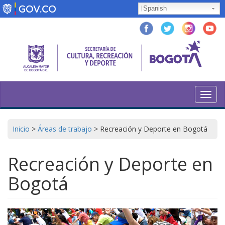
Pasar
Spanish
al
contenido
principal
Toggl
navig
Inicio
>
Áreas de trabajo
>
Recreación y Deporte en Bogotá
Recreación y Deporte en
Bogotá