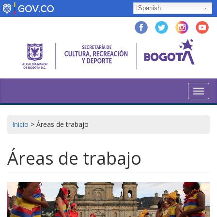
Pasar
Spanish
al
contenido
principal
Toggl
navig
Inicio
>
Áreas de trabajo
Áreas de trabajo