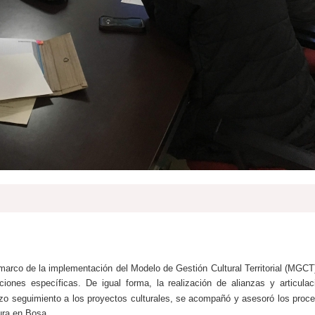
 marco de la implementación del Modelo de Gestión Cultural Territorial (MGCT)
iones específicas. De igual forma, la realización de alianzas y articulac
izo seguimiento a los proyectos culturales, se acompañó y asesoró los proce
tura en Bosa.