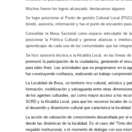
Muchos fueron los logros alcanzado, destacamos algunos:
Se logro posicionar el Punto de gestión Cultural Local (PGC
brindó, asesoría, información y fue el punto de encuentro para e
Consolidar la Mesa Sectorial como espacio articulador de la
posicionar la Política Cultural y generar alianzas e interl
aprendizajes de cada una de las comunidades que las integra
Se hizo asesoría técnica a la Alcaldía Local, en las líneas d
promovió la participación de la ciudadanía, generando el encu
para tales fines
.
Las actividades que se programaron en la agen
fue construyendo confianza, realizando un trabajo comprometid
La Localidad de Bosa, un territorio rico cultural, artístico y 
formación, visibilizaci
ó
n y salvaguarda entre otras dimensiones
de los agentes culturales, así como mayor acceso a los recurs
SCRD y la Alcaldía Local, para que los recursos locales de c
el desarrollo y dinamismo cultural que caracteriza la localidad.
La acción de valoración de conocimiento desarrollada por el eq
desde las dinámicas de la localidad. Es el caso del “Tinto di
respaldo institucional, o el momento de dialogar con esa mis