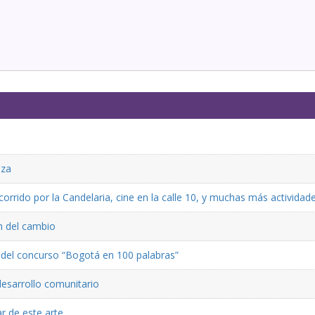
eza
rrido por la Candelaria, cine en la calle 10, y muchas más actividad
ón del cambio
ón del concurso “Bogotá en 100 palabras”
desarrollo comunitario
r de este arte