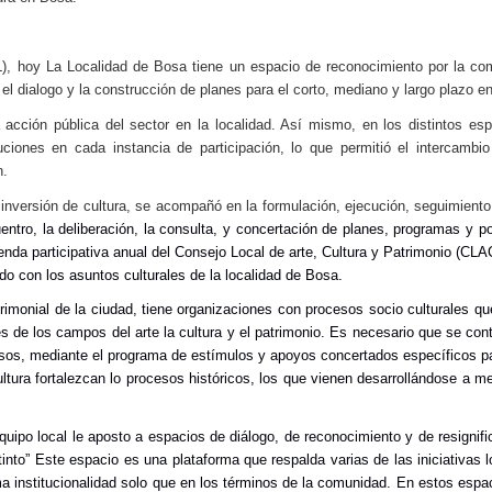
L), hoy La Localidad de Bosa tiene un espacio de reconocimiento por la com
l dialogo y la construcción de planes para el corto, mediano y largo plazo en la
 acción pública del sector en la localidad. Así mismo, e
n los distintos esp
ocuciones en cada instancia de participación, lo que permitió el intercamb
n.
e inversión de cultura, se acompañó en la formulación, ejecución, seguimient
entro, la deliberación, la consulta, y concertación de planes, programas y po
da participativa anual del Consejo Local de arte, Cultura y Patrimonio (CLACP
o con los asuntos culturales de la localidad de Bosa.
patrimonial de la ciudad, tiene organizaciones con procesos socio culturales que
 de los campos del arte la cultura y el patrimonio. Es necesario que se conti
os, mediante el programa de estímulos y apoyos concertados específicos para 
ultura fortalezcan lo procesos históricos, los que vienen desarrollándose a
uipo local le aposto a espacios de diálogo, de reconocimiento y de resignifi
stinto” Este espacio es una plataforma que respalda varias de las iniciativ
ma institucionalidad solo que en los términos de la comunidad. En estos espa