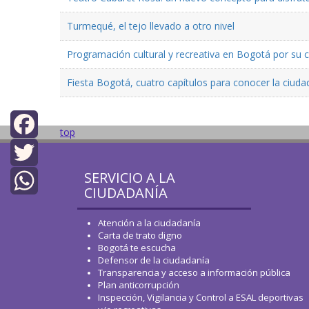
Turmequé, el tejo llevado a otro nivel
Programación cultural y recreativa en Bogotá por su
Fiesta Bogotá, cuatro capítulos para conocer la ciuda
top
Facebook
SERVICIO A LA
Twitter
CIUDADANÍA
WhatsApp
Atención a la ciudadanía
Carta de trato digno
Bogotá te escucha
Defensor de la ciudadanía
Transparencia y acceso a información pública
Plan anticorrupción
Inspección, Vigilancia y Control a ESAL deportivas