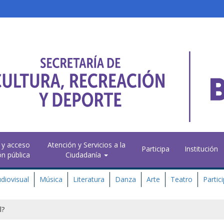
 y acceso
Atención y Servicios a la
Participa
Institución
ón pública
Ciudadanía
diovisual
Música
Literatura
Danza
Arte
Teatro
Partic
l?