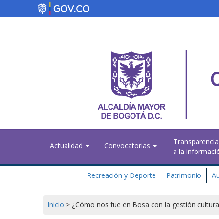
Pasar
al
contenido
principal
Transparencia
Actualidad
Convocatorias
a la informaci
Recreación y Deporte
Patrimonio
Au
Inicio
>
¿Cómo nos fue en Bosa con la gestión cultura