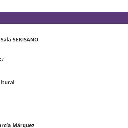
 Sala SEKISANO
87
ltural
arcía Márquez