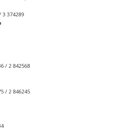
/ 3 374289
o
36 / 2 842568
75 / 2 846245
34