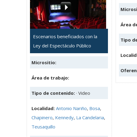
Microsi
Área de
Escenarios beneficiados con la
Tipo d
Ley del Espectáculo Público
Locali
Micrositio:
Oferen
Área de trabajo:
Tipo de contenido:
· Video
Localidad:
Antonio Nariño
,
Bosa
,
Chapinero
,
Kennedy
,
La Candelaria
,
Teusaquillo