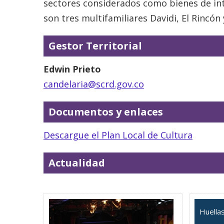
sectores considerados como bienes de inte
son tres multifamiliares Davidi, El Rincón
Gestor Territorial
Edwin Prieto
candelaria@scrd.gov.co
Documentos y enlaces
Descargue el Plan Local de Cultura
Actualidad
Huellas