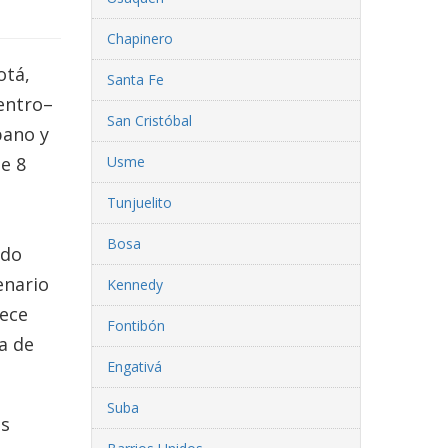
Chapinero
otá,
Santa Fe
entro–
San Cristóbal
bano y
e 8
Usme
Tunjuelito
Bosa
ndo
enario
Kennedy
rece
Fontibón
na de
Engativá
Suba
es