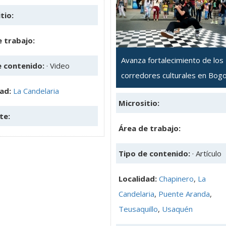
tio:
 trabajo:
Avanza fortalecimiento de los
e contenido:
· Video
corredores culturales en Bog
dad:
La Candelaria
Micrositio:
te:
Área de trabajo:
Tipo de contenido:
· Artículo
Localidad:
Chapinero
,
La
Candelaria
,
Puente Aranda
,
Teusaquillo
,
Usaquén