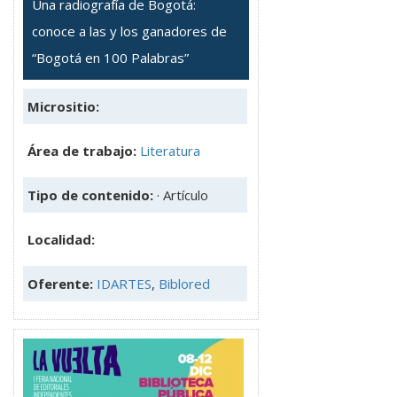
Una radiografía de Bogotá:
conoce a las y los ganadores de
“Bogotá en 100 Palabras”
Micrositio:
Área de trabajo:
Literatura
Tipo de contenido:
· Artículo
Localidad:
Oferente:
IDARTES
,
Biblored