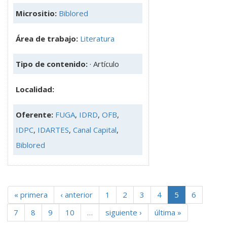
Micrositio:
Biblored
Área de trabajo:
Literatura
Tipo de contenido:
· Artículo
Localidad:
Oferente:
FUGA
,
IDRD
,
OFB
,
IDPC
,
IDARTES
,
Canal Capital
,
Biblored
« primera
‹ anterior
1
2
3
4
5
6
7
8
9
10
…
siguiente ›
última »