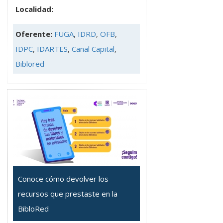
Localidad:
Oferente:
FUGA
,
IDRD
,
OFB
,
IDPC
,
IDARTES
,
Canal Capital
,
Biblored
Conoce cómo devolver los
recursos que prestaste en la
BibloRed