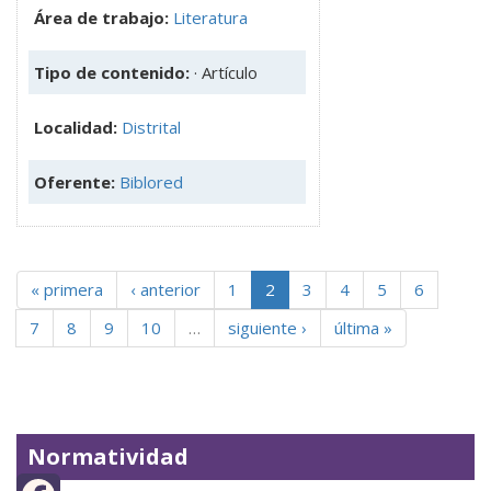
Área de trabajo:
Literatura
Tipo de contenido:
· Artículo
Localidad:
Distrital
Oferente:
Biblored
« primera
‹ anterior
1
2
3
4
5
6
7
8
9
10
…
siguiente ›
última »
Normatividad