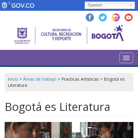
Pasar
Spanish
al
contenido
principal
Toggl
navig
Inicio
>
Áreas de trabajo
>
Practicas Artisticas
>
Bogotá es
Literatura
Bogotá es Literatura