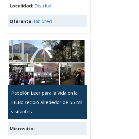
Localidad:
Distrital
Oferente:
Biblored
Pabellón Leer para la Vida en la
FILBo recibió alrededor de 55 mil
visitantes
Micrositio: