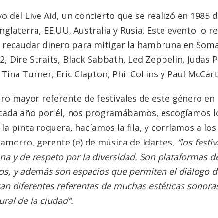
o del Live Aid, un concierto que se realizó en 1985 
laterra, EE.UU. Australia y Rusia. Este evento lo rea
 recaudar dinero para mitigar la hambruna en Soma
, Dire Straits, Black Sabbath, Led Zeppelin, Judas P
ina Turner, Eric Clapton, Phil Collins y Paul McCart
tro mayor referente de festivales de este género en 
 cada año por él, nos programábamos, escogíamos l
a pinta roquera, hacíamos la fila, y corríamos a los
amorro, gerente (e) de música de Idartes,
“los festiv
na y de respeto por la diversidad. Son plataformas d
nos, y además son espacios que permiten el diálogo d
gan diferentes referentes de muchas estéticas sonoras
ral de la ciudad”.