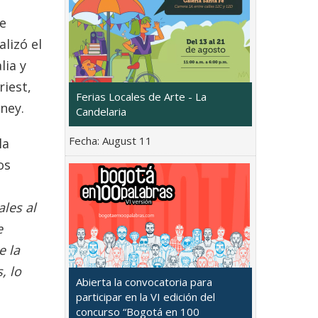
de
lizó el
lia y
riest,
Ferias Locales de Arte - La
ney.
Candelaria
Fecha:
August 11
la
os
ales al
e
e la
, lo
Abierta la convocatoria para
participar en la VI edición del
concurso “Bogotá en 100