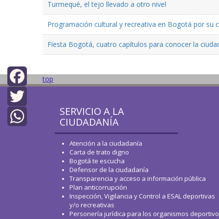
Turmequé, el tejo llevado a otro nivel
Programación cultural y recreativa en Bogotá por su
Fiesta Bogotá, cuatro capítulos para conocer la ciuda
top
Facebook
SERVICIO A LA
Twitter
CIUDADANÍA
WhatsApp
Atención a la ciudadanía
Carta de trato digno
Bogotá te escucha
Defensor de la ciudadanía
Transparencia y acceso a información pública
Plan anticorrupción
Inspección, Vigilancia y Control a ESAL deportivas
y/o recreativas
Personería jurídica para los organismos deportiv