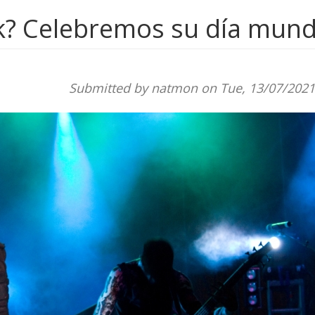
ck? Celebremos su día mund
Submitted by
natmon
on Tue, 13/07/2021 