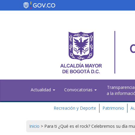
Skip
to
main
content
Transparencia
Actualidad
Convocatorias
a la informaci
Recreación y Deporte
Patrimonio
Au
Inicio
>
Para ti ¿Qué es el rock? Celebremos su día mu