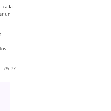
n cada
ar un
e
los
- 05:23