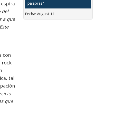
 respira
palabras”
 del
Fecha:
August 11
s a que
Este
s con
l rock
n
ca, tal
upación
rcicio
es que