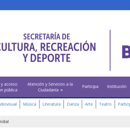
 y acceso
Atención y Servicios a la
Participa
Institución
ón pública
Ciudadanía
diovisual
Música
Literatura
Danza
Arte
Teatro
Partic
ndial