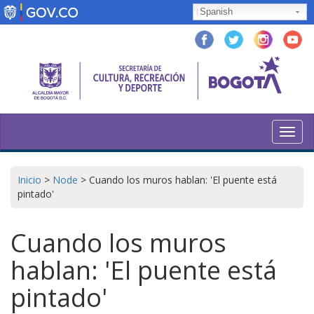
Skip
Spanish
to
main
content
Toggl
navig
Inicio
>
Node
>
Cuando los muros hablan: 'El puente está
pintado'
Cuando los muros
hablan: 'El puente está
pintado'