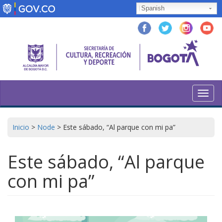
Skip
Spanish
to
main
content
Toggl
navig
Inicio
>
Node
>
Este sábado, “Al parque con mi pa”
Este sábado, “Al parque
con mi pa”