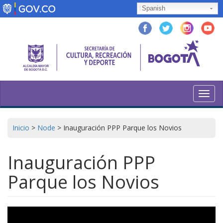
Skip
Spanish
to
main
content
Toggl
navig
Inicio
>
Node
>
Inauguración PPP Parque los Novios
Inauguración PPP
Parque los Novios