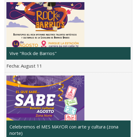
Vive "Rock de Barrios"
Fecha:
August 11
Celebremos el MES MAYOR con arte y cultura (zona
norte)