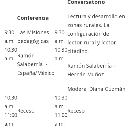
Conversatorio
Lectura y desarrollo en
Conferencia
zonas rurales. La
9:30
Las Misiones
9:30
configuración del
a.m.
pedagógicas
a.m.
lector rural y lector
10:30
10:30
citadino.
Ramón
a.m.
a.m.
Salaberría -
Ramón Salaberría –
España/México
Hernán Muñoz
Modera: Diana Guzmán
10:30
10:30
a.m.
a.m.
Receso
Receso
11:00
11:00
a.m.
a.m.