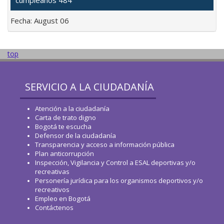
cumpleaños 484
Fecha:
August 06
top
SERVICIO A LA CIUDADANÍA
Atención a la ciudadanía
Carta de trato digno
Bogotá te escucha
Defensor de la ciudadanía
Transparencia y acceso a información pública
Plan anticorrupción
Inspección, Vigilancia y Control a ESAL deportivas y/o
recreativas
Personería jurídica para los organismos deportivos y/o
recreativos
Empleo en Bogotá
Contáctenos