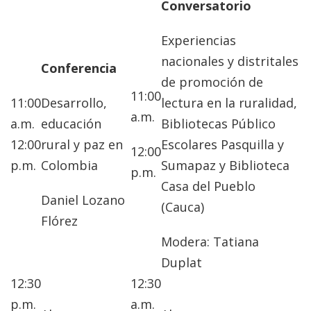
Conversatorio
Experiencias
nacionales y distritales
Conferencia
de promoción de
11:00
11:00
Desarrollo,
lectura en la ruralidad,
a.m.
a.m.
educación
Bibliotecas Público
12:00
rural y paz en
Escolares Pasquilla y
12:00
p.m.
Colombia
Sumapaz y Biblioteca
p.m.
Casa del Pueblo
Daniel Lozano
(Cauca)
Flórez
Modera: Tatiana
Duplat
12:30
12:30
p.m.
a.m.