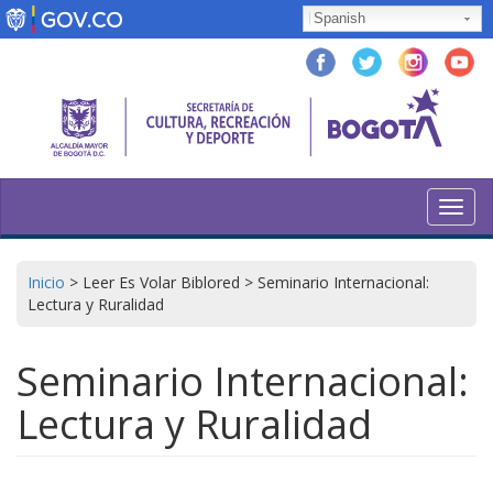
Skip
Spanish
to
main
content
Toggl
navig
Inicio
>
Leer Es Volar Biblored
>
Seminario Internacional:
Lectura y Ruralidad
Seminario Internacional:
Lectura y Ruralidad