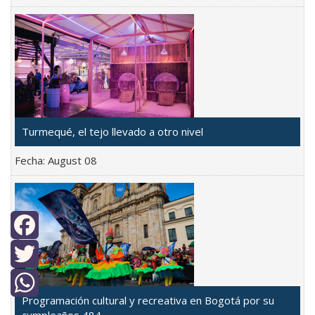
Turmequé, el tejo llevado a otro nivel
Fecha:
August 08
Facebook
Twitter
Programación cultural y recreativa en Bogotá por su
WhatsApp