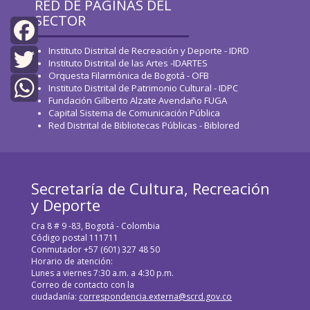
RED DE PÁGINAS DEL
SECTOR
Instituto Distrital de Recreación y Deporte - IDRD
Facebook
Instituto Distrital de las Artes -IDARTES
Orquesta Filarmónica de Bogotá - OFB
Twitter
Instituto Distrital de Patrimonio Cultural - IDPC
Fundación Gilberto Alzate Avendaño FUGA
Capital Sistema de Comunicación Pública
WhatsApp
Red Distrital de Bibliotecas Públicas - Biblored
Secretaría de Cultura, Recreación
y Deporte
Cra 8 # 9 -83, Bogotá - Colombia
Código postal 111711
Conmutador +57 (601) 327 48 50
Horario de atención:
Lunes a viernes 7:30 a.m. a 4:30 p.m.
Correo de contacto con la
ciudadanía:
correspondencia.externa@scrd.gov.co