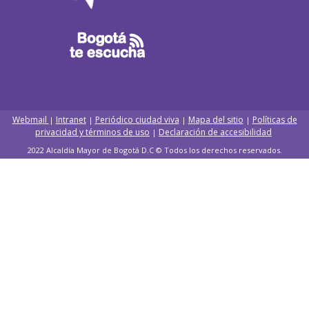
Webmail
Intranet
Periódico ciudad viva
Mapa del sitio
Políticas de
|
|
|
|
privacidad y términos de uso
Declaración de accesibilidad
|
2022 Alcaldía Mayor de Bogotá D.C © Todos los derechos reservados.