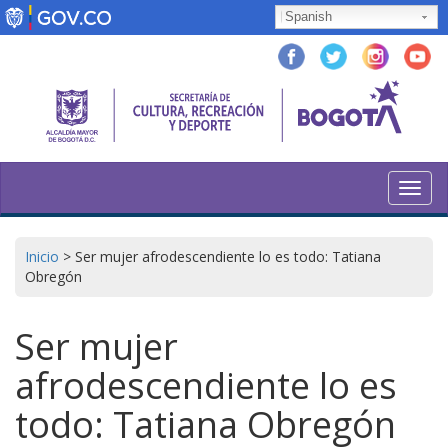
Skip
Spanish
to
main
content
Toggl
navig
Inicio
>
Ser mujer afrodescendiente lo es todo: Tatiana
Obregón
Ser mujer
afrodescendiente lo es
todo: Tatiana Obregón