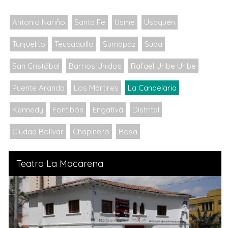
Antonio Nariño
Santa Fe
Usme
Usaquén
Tunjuelito
Teusaquillo
Sumapaz
Suba
San Cristóbal
Barrios Unidos
Rafael Uribe Uribe
Puente Aranda
Los Mártires
La Candelaria
Kennedy
Fontibón
Engativá
Distrital
Ciudad Bolívar
Chapinero
Bosa
Teatro La Macarena