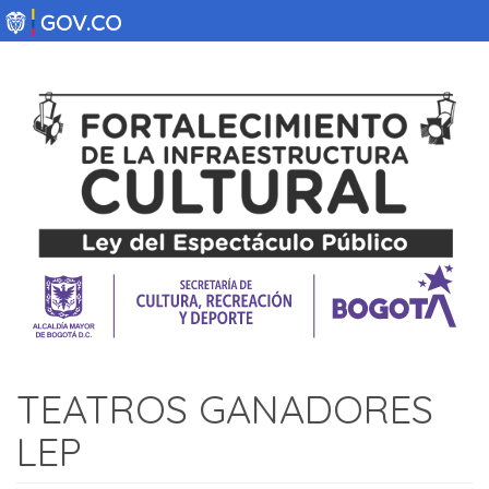
Pasar
al
contenido
principal
TEATROS GANADORES
LEP