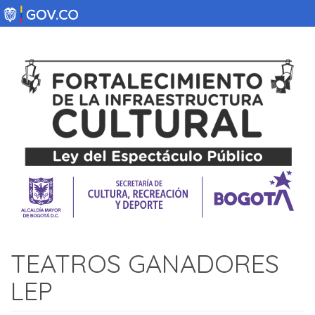
Pasar
al
contenido
principal
TEATROS GANADORES
LEP