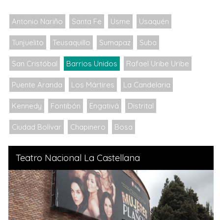
Antonio Nariño
Santa Fe
Usme
Usaquén
Tunjuelito
Teusaquillo
Sumapaz
Suba
San Cristóbal
Barrios Unidos
Rafael Uribe Uribe
Puente Aranda
Los Mártires
La Candelaria
Kennedy
Fontibón
Engativá
Distrital
Ciudad Bolívar
Chapinero
Bosa
Teatro Nacional La Castellana