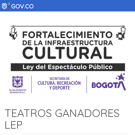
Pasar
al
contenido
principal
TEATROS GANADORES
LEP