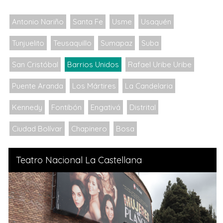
Antonio Nariño
Santa Fe
Usme
Usaquén
Tunjuelito
Teusaquillo
Sumapaz
Suba
San Cristóbal
Barrios Unidos
Rafael Uribe Uribe
Puente Aranda
Los Mártires
La Candelaria
Kennedy
Fontibón
Engativá
Distrital
Ciudad Bolívar
Chapinero
Bosa
Teatro Nacional La Castellana