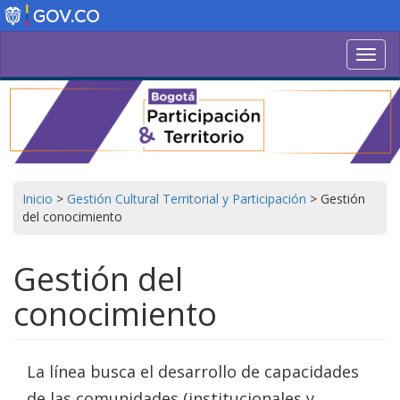
Pasar
al
contenido
Toggl
principal
navig
Inicio
>
Gestión Cultural Territorial y Participación
>
Gestión
del conocimiento
Gestión del
conocimiento
La línea busca el desarrollo de capacidades
de las comunidades (institucionales y