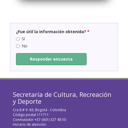
¿Fue útil la información obtenida?
*
Sí
No
Responder encuesta
Secretaría de Cultura, Recreación
y Deporte
Cra 8 # 9 -83, Bogotá - Colombia
Código postal 111711
Conmutador +57 (601) 327 48 50
Horario de atención: